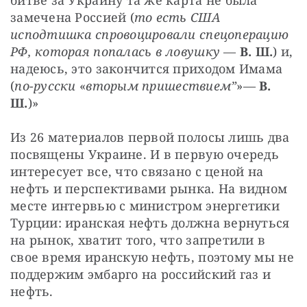
битве за Украину та же карта не была 
замечена Россией (
то есть США 
исподтишка спровоцировали спецоперацию 
РФ, которая попалась в ловушку
 — 
В. Ш.
) и, 
надеюсь, это закончится приходом Имама 
(
по-русски 
«
вторым пришествием”
»— 
В. 
Ш.
)»
Из 26 материалов первой полосы лишь два 
посвящены Украине. И в первую очередь 
интересует все, что связано с ценой на 
нефть и перспективами рынка. На видном 
месте интервью с министром энергетики 
Турции: иранская нефть должна вернуться 
на рынок, хватит того, что запретили в 
свое время иранскую нефть, поэтому мы не 
поддержим эмбарго на российский газ и 
нефть.