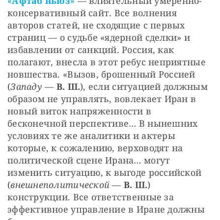
«
Афтаб ньюз
»
 — влиятельный умеренно-
консервативный сайт. Все волнения 
авторов статей, не сходящие с первых 
страниц — о судьбе «ядерной сделки» и 
избавлении от санкций. Россия, как 
полагают, внесла в этот ребус неприятные 
новшества. «Вызов, брошенный Россией 
(
Западу
 — 
В. Ш.
), если ситуацией должным 
образом не управлять, вовлекает Иран в 
новый виток напряженности в 
бесконечной перспективе… В нынешних 
условиях те же аналитики и актеры 
которые, к сожалению, верховодят на 
политической сцене Ирана… могут 
изменить ситуацию, к выгоде российской 
(
внешнеполитической
 — 
В. Ш.
) 
конструкции. Все ответственные за 
эффективное управление в Иране должны 