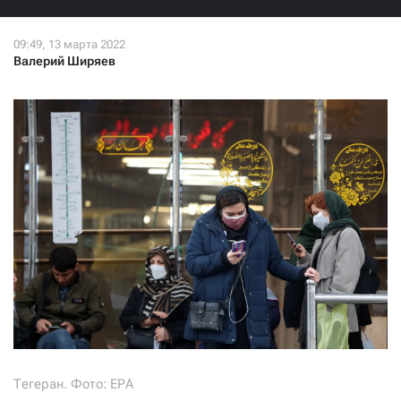
СТАТЬ СОУЧАСТНИКОМ
ПОДЕЛИТЬСЯ С ДРУЗЬЯМИ
Валерий Ширяев
Если у вас есть вопросы, пишите
donate@novayagazeta.ru
или
звоните:
+7 (929) 612-03-68
Тегеран. Фото: ЕРА