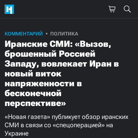
КОММЕНТАРИЙ
ПОЛИТИКА
Поддержите
Иранские СМИ: «Вызов,
нашу работу!
брошенный Россией
Ежемесячно
Разово
Западу, вовлекает Иран в
новый виток
3000
1000
напряженности в
бесконечной
500
300
перспективе»
«Новая газета» публикует обзор иранских
СМИ в связи со «спецоперацией» на
Нажимая кнопку «Стать соучастником»,
Украине
я принимаю
условия
и подтверждаю свое гражданство РФ