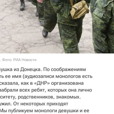
. Фото: РИА Новости
вушка из Донецка. По соображениям
ь ее имя (аудиозаписи монологов есть
сказала, как в «ДНР» организована
абрали всех ребят, которых она лично
рситету, родственников, знакомых.
лужил. От некоторых приходят
 Мы публикуем монологи девушки и ее