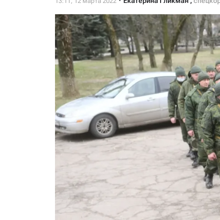
Екатерина Гликман
,
спецко