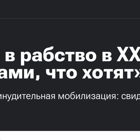
 в рабство в XX
ами, что хотят
инудительная мобилизация: сви