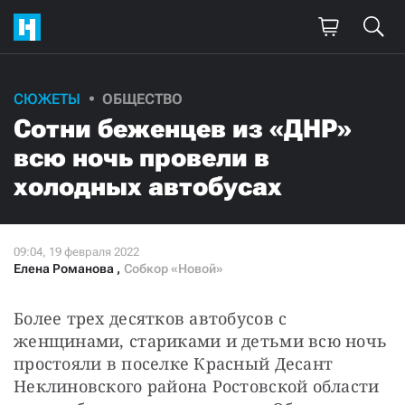
СЮЖЕТЫ
ОБЩЕСТВО
Поддержите
Сотни беженцев из «ДНР»
нашу работу!
всю ночь провели в
Ежемесячно
Разово
холодных автобусах
3000
1000
Елена Романова
,
Собкор «Новой»
500
300
Более трех десятков автобусов с 
женщинами, стариками и детьми всю ночь 
простояли в поселке Красный Десант 
Нажимая кнопку «Стать соучастником»,
Неклиновского района Ростовской области 
я принимаю
условия
и подтверждаю свое гражданство РФ