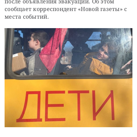
после объявления эвакуации. Об этом 
СТАТЬ СОУЧАСТНИКОМ
сообщает корреспондент «Новой газеты» с 
ПОДЕЛИТЬСЯ С ДРУЗЬЯМИ
места событий. 
Если у вас есть вопросы, пишите
donate@novayagazeta.ru
или
звоните:
+7 (929) 612-03-68