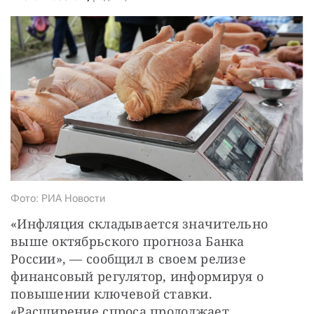
СТАТЬ СОУЧАСТНИКОМ
ПОДЕЛИТЬСЯ С ДРУЗЬЯМИ
Если у вас есть вопросы, пишите
donate@novayagazeta.ru
или
звоните:
+7 (929) 612-03-68
Фото: РИА Новости
«Инфляция складывается значительно 
выше октябрьского прогноза Банка 
России», — сообщил в своем релизе 
финансовый регулятор, информируя о 
повышении ключевой ставки. 
«Расширение спроса продолжает 