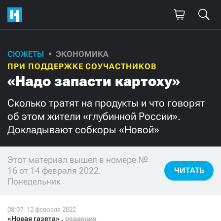
СЮЖЕТЫ
ЭКОНОМИКА
Поддержите
ПРИ ПОДДЕРЖКЕ СОУЧАСТНИКОВ
нашу работу!
«Надо запасти картоху»
Ежемесячно
Разово
Сколько тратят на продукты и что говорят
об этом жители «глубинной России».
3000
1000
Докладывают собкоры «Новой»
500
300
Этот материал вышел в номере №
16 от 14 февраля 2022.
ЧИТАТЬ
Понедельник
Нажимая кнопку «Стать соучастником»,
я принимаю
условия
и подтверждаю свое гражданство РФ
«Новая газета»
,
редакция