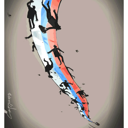
СТАТЬ СОУЧАСТНИКОМ
ПОДЕЛИТЬСЯ С ДРУЗЬЯМИ
Если у вас есть вопросы, пишите
donate@novayagazeta.ru
или
звоните:
+7 (929) 612-03-68