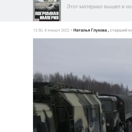
Этот материал вышел в но
Наталья Глухова
,
старший к