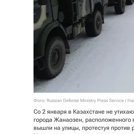
Фото: Russian Defense Ministry Press Service / H
Со 2 января в Казахстане не утиха
города Жанаозен, расположенного н
вышли на улицы, протестуя против 