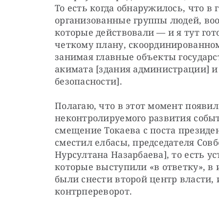
То есть когда обнаружилось, что в 
организованные группы людей, во
которые действовали — и я тут гот
четкому плану, скоординированном
занимая главные объекты государст
акимата [здания администрации] и
безопасности].
Полагаю, что в этот момент появил
неконтролируемого развития событи
смещение Токаева с поста президент
сместил елбасы, председателя Совбе
Нурсултана Назарбаева], то есть ус
которые выступили «в ответку», в 
были снести второй центр власти, 
контрпереворот.