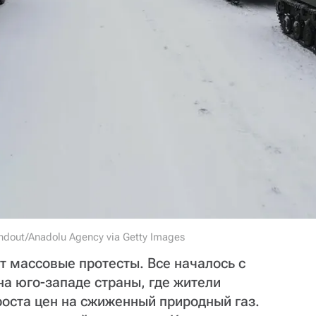
andout/Anadolu Agency via Getty Images
ют массовые протесты. Все началось с
а юго-западе страны, где жители
роста цен на сжиженный природный газ.