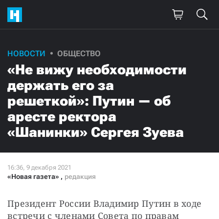
НОВОСТИ
ОБЩЕСТВО
Поддержите
«Не вижу необходимости
нашу работу!
держать его за
Ежемесячно
Разово
решеткой»: Путин — об
аресте ректора
3000
1000
«Шанинки» Сергея Зуева
500
300
«Новая газета»
,
редакция
Президент России Владимир Путин в ходе 
Нажимая кнопку «Стать соучастником»,
я принимаю
условия
и подтверждаю свое гражданство РФ
встречи с членами Совета по правам 