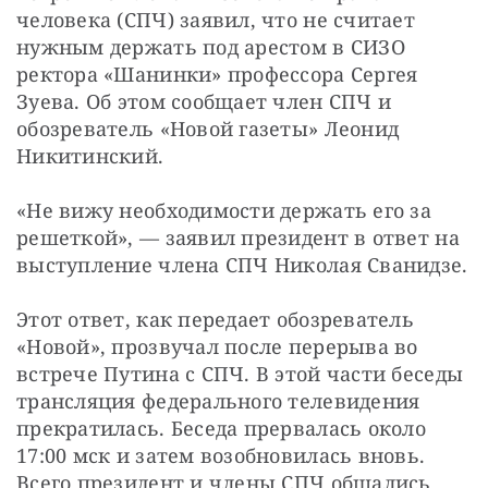
СТАТЬ СОУЧАСТНИКОМ
человека (СПЧ) заявил, что не считает 
нужным держать под арестом в СИЗО 
ПОДЕЛИТЬСЯ С ДРУЗЬЯМИ
ректора «Шанинки» профессора Сергея 
Если у вас есть вопросы, пишите
donate@novayagazeta.ru
или
Зуева. Об этом сообщает член СПЧ и 
звоните:
+7 (929) 612-03-68
обозреватель «Новой газеты» Леонид 
Никитинский.
«Не вижу необходимости держать его за 
решеткой», — заявил президент в ответ на 
выступление члена СПЧ Николая Сванидзе.
Этот ответ, как передает обозреватель 
«Новой», прозвучал после перерыва во 
встрече Путина с СПЧ. В этой части беседы 
трансляция федерального телевидения 
прекратилась. Беседа прервалась около 
17:00 мск и затем возобновилась вновь. 
Всего президент и члены СПЧ общались 