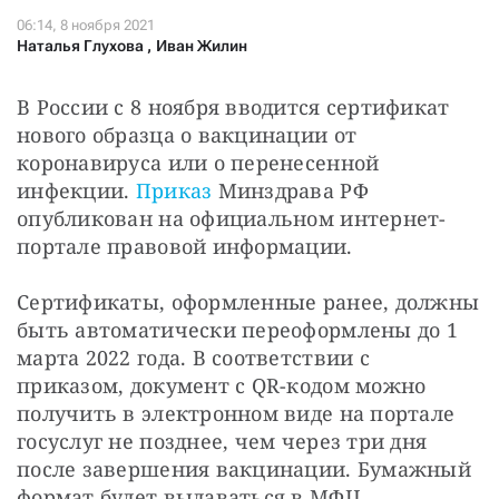
СТАТЬ СОУЧАСТНИКОМ
ПОДЕЛИТЬСЯ С ДРУЗЬЯМИ
Наталья Глухова
,
Иван Жилин
Если у вас есть вопросы, пишите
donate@novayagazeta.ru
или
В России с 8 ноября вводится сертификат 
звоните:
+7 (929) 612-03-68
нового образца о вакцинации от 
коронавируса или о перенесенной 
инфекции. 
Приказ
 Минздрава РФ 
опубликован на официальном интернет-
портале правовой информации.
Сертификаты, оформленные ранее, должны 
быть автоматически переоформлены до 1 
марта 2022 года. В соответствии с 
приказом, документ с QR-кодом можно 
получить в электронном виде на портале 
госуслуг не позднее, чем через три дня 
после завершения вакцинации. Бумажный 
формат будет выдаваться в МФЦ. 