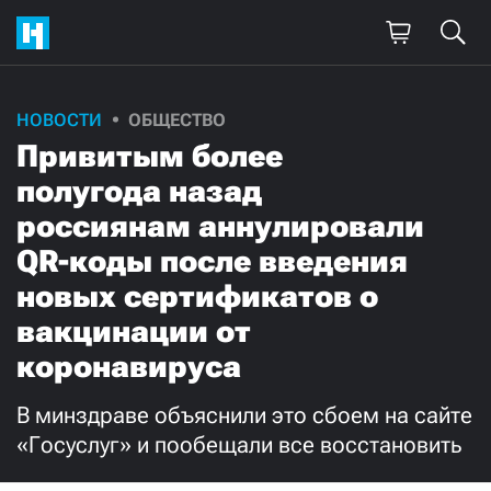
НОВОСТИ
ОБЩЕСТВО
Поддержите
Привитым более
нашу работу!
полугода назад
Ежемесячно
Разово
россиянам аннулировали
QR-коды после введения
3000
1000
новых сертификатов о
вакцинации от
500
300
коронавируса
В минздраве объяснили это сбоем на сайте
«Госуслуг» и пообещали все восстановить
Нажимая кнопку «Стать соучастником»,
я принимаю
условия
и подтверждаю свое гражданство РФ