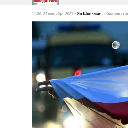
Ян Шенкман
,
обозревате