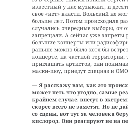
известный у нас музыкант, и десятк
свое «нет» власти. Вольский не мо
больше лет. Потом происходила раз
случались очередные выборы, он опя
запрещали. А сейчас уже запреты р
большие концерты или радиоэфиры,
раньше можно было хотя бы встрет
концерте, на частной территории, т
приглашать артистов, они понимают
маски-шоу, приедут спецназ и ОМО
— Я расскажу вам, как это происх
может петь что угодно, самые резк
крайнем случае, внесут в экстреми
скорее всего не заметят. Но не да
со сцены, вот тут за человека бе
кислород. Они реагируют не на п