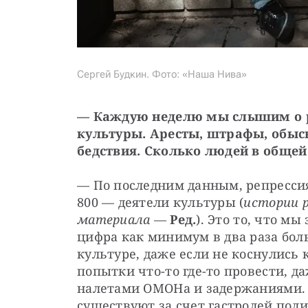
Сергей Будкин. Фото: «Наша Нива»
— Каждую неделю мы слышим о ре
культуры. Аресты, штрафы, обыс
бедствия. Сколько людей в общей
— По последним данным, репрессиям
800 — деятели культуры (
истории р
материала
 — 
Ред.
). Это то, что м
цифра как минимум в два раза боль
культуре, даже если не коснулись к
попытки что-то где-то провести, д
налетами ОМОНа и задержаниями. 
существуют за счет гастролей пол