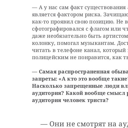
— А у нас сам факт существования а
является фактором риска. Зачищают
как-то проявил свою позицию. Не ва
сфотографировался с флагом или что
даже необязательно быть артистом.
колонку, помогал музыкантам. Дос
читать в телефоне канал, который 
полицейским не понравится, как т
— Самая распространенная обыват
запреты: «А кто это вообще такие
Насколько запрещенные люди вли
аудитория? Какой вообще смысл р
аудитория человек триста?
— Они не смотрят на ау