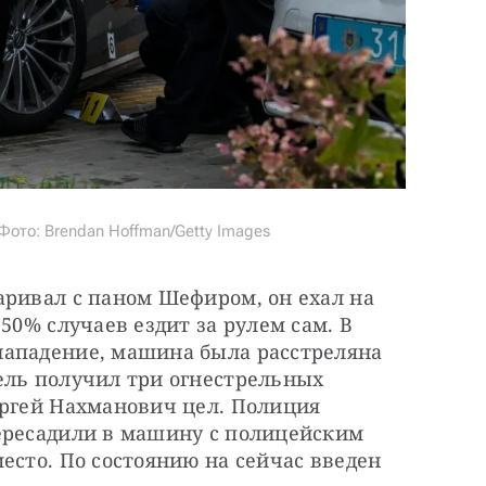
ото: Brendan Hoffman/Getty Images
ривал с паном Шефиром, он ехал на 
50% случаев ездит за рулем сам. В 
ападение, машина была расстреляна 
ель получил три огнестрельных 
ергей Нахманович цел. Полиция 
ересадили в машину с полицейским 
есто. По состоянию на сейчас введен 