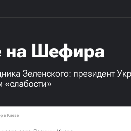
 на Шефира
ика Зеленского: президент Укр
м «слабости»
р в Киеве