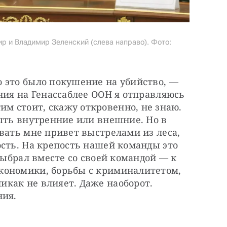
р и Владимир Зеленский (слева направо). Фото:
 это было покушение на убийство, — 
ния на Генассаблее ООН я отправляюсь 
этим стоит, скажу откровенно, не знаю. 
ыть внутренние или внешние. Но в 
вать мне привет выстрелами из леса, 
сть. На крепость нашей команды это 
выбрал вместе со своей командой — к 
кономики, борьбы с криминалитетом, 
как не влияет. Даже наоборот. 
ния.