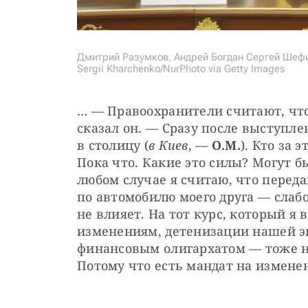
Дмитрий Разумков, Андрей Богдан Сергей Шефи
Sergii Kharchenko/NurPhoto via Getty Images
… — Правоохранители считают, что
сказал он. — Сразу после выступле
в столицу (
в Киев
, — 
О.М.
). Кто за 
Пока что. Какие это силы? Могут б
любом случае я считаю, что переда
по автомобилю моего друга — слабо
не влияет. На тот курс, который я 
изменениям, детенизации нашей э
финансовым олигархатом — тоже ни
Потому что есть мандат на измене