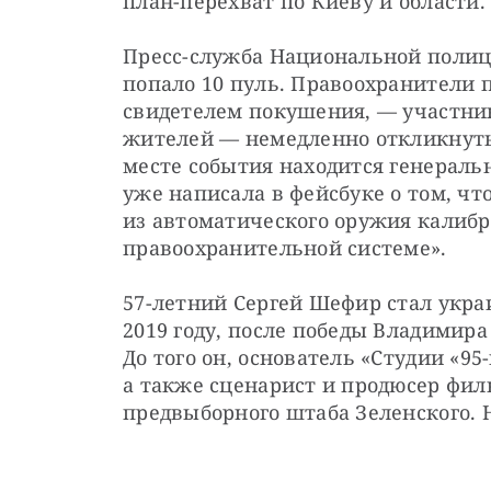
план-перехват по Киеву и области.
Пресс-служба Национальной полиц
попало 10 пуль. Правоохранители пр
свидетелем покушения, — участни
жителей — немедленно откликнутьс
месте события находится генераль
уже написала в фейсбуке о том, чт
из автоматического оружия калибро
правоохранительной системе». 
57-летний Сергей Шефир стал укра
2019 году, после победы Владимира
До того он, основатель «Студии «95
а также сценарист и продюсер филь
предвыборного штаба Зеленского. Н