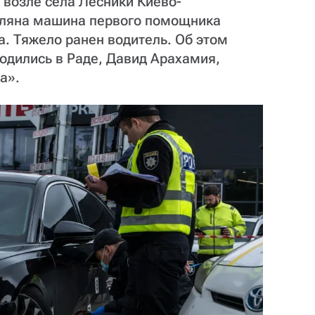
а возле села Лесники Киево-
еляна машина первого помощника
. Тяжело ранен водитель. Об этом
одились в Раде, Давид Арахамия,
а».