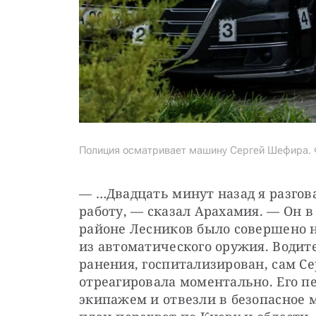
Полиция осматривает машину Сергей Шефира. Ф
— …Двадцать минут назад я разгова
работу, — сказал Арахамия. — Он в 
районе Лесников было совершено н
из автоматического оружия. Водит
ранения, госпитализирован, сам С
отреагировала моментально. Его п
экипажем и отвезли в безопасное м