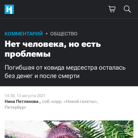
КОММЕНТАРИЙ
ОБЩЕСТВО
Поддержите
Нет человека, но есть
нашу работу!
проблемы
Ежемесячно
Разово
Погибшая от ковида медсестра осталась
без денег и после смерти
3000
1000
500
300
Нина Петлянова
,
соб. корр. «Новой газеты»,
Петербург
Нажимая кнопку «Стать соучастником»,
я принимаю
условия
и подтверждаю свое гражданство РФ