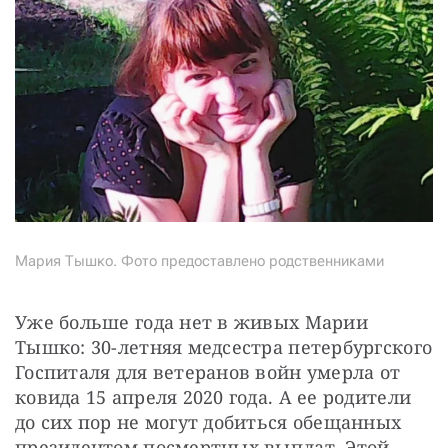
СТАТЬ СОУЧАСТНИКОМ
ПОДЕЛИТЬСЯ С ДРУЗЬЯМИ
Если у вас есть вопросы, пишите
donate@novayagazeta.ru
или
звоните:
+7 (929) 612-03-68
Мария Тышко. Фото предоставлено родственниками
Уже больше года нет в живых Марии 
Тышко: 30-летняя медсестра петербургского 
Госпиталя для ветеранов войн умерла от 
ковида 15 апреля 2020 года. А ее родители 
до сих пор не могут добиться обещанных 
президентом посмертных выплат. Этой 