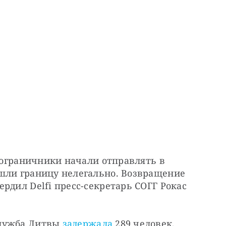
 пограничники начали отправлять в 
шли границу нелегально. Возвращение 
рдил Delfi пресс-секретарь СОГГ Рокас 
лужба Литвы 
задержала
 289 человек, 