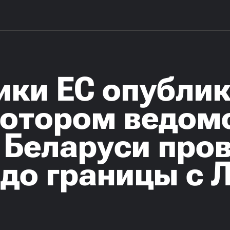
ики ЕС опубли
 котором ведом
 Беларуси про
до границы с 