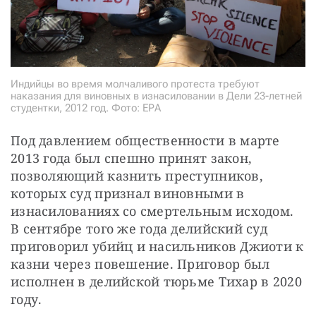
Индийцы во время молчаливого протеста требуют
наказания для виновных в изнасиловании в Дели 23-летней
студентки, 2012 год. Фото: ЕРА
Под давлением общественности в марте 
2013 года был спешно принят закон, 
позволяющий казнить преступников, 
которых суд признал виновными в 
изнасилованиях со смертельным исходом. 
В сентябре того же года делийский суд 
приговорил убийц и насильников Джиоти к 
казни через повешение. Приговор был 
исполнен в делийской тюрьме Тихар в 2020 
году.