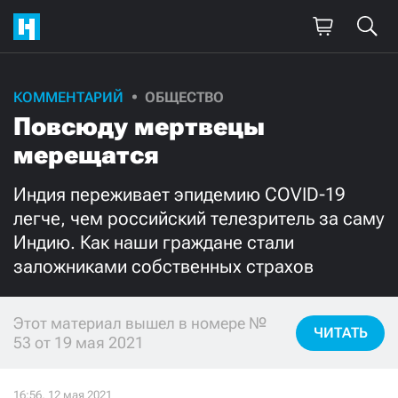
КОММЕНТАРИЙ
ОБЩЕСТВО
Поддержите
Повсюду мертвецы
нашу работу!
мерещатся
Ежемесячно
Разово
Индия переживает эпидемию COVID-19
легче, чем российский телезритель за саму
3000
1000
Индию. Как наши граждане стали
заложниками собственных страхов
500
300
Этот материал вышел в номере №
ЧИТАТЬ
53 от 19 мая 2021
Нажимая кнопку «Стать соучастником»,
я принимаю
условия
и подтверждаю свое гражданство РФ