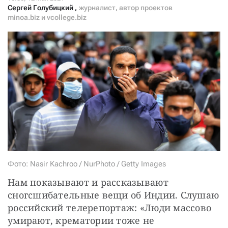
СТАТЬ СОУЧАСТНИКОМ
Сергей Голубицкий
,
журналист, автор проектов
minoa.biz и vcollege.biz
ПОДЕЛИТЬСЯ С ДРУЗЬЯМИ
Если у вас есть вопросы, пишите
donate@novayagazeta.ru
или
звоните:
+7 (929) 612-03-68
Фото: Nasir Kachroo / NurPhoto / Getty Images
Нам показывают и рассказывают 
сногсшибательные вещи об Индии. Слушаю 
российский телерепортаж: «Люди массово 
умирают, крематории тоже не 