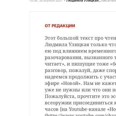
Людмила Улицкая
,
писател
ОТ РЕДАКЦИИ
Этот большой текст про чте
Людмила Улицкая только что
ею под влиянием временного,
разочарования, вызванного т
читает», и пишущие тоже «б
разговор, пожалуй, даже спо
надеемся продолжить с учас
эфире «Новой». Нам не кажет
уже не нужны или что они не
Пожалуйста, прочтите это э
всеоружии присоединиться к 
часов [на Youtube-канале «Но
(https://www.youtube.com/c