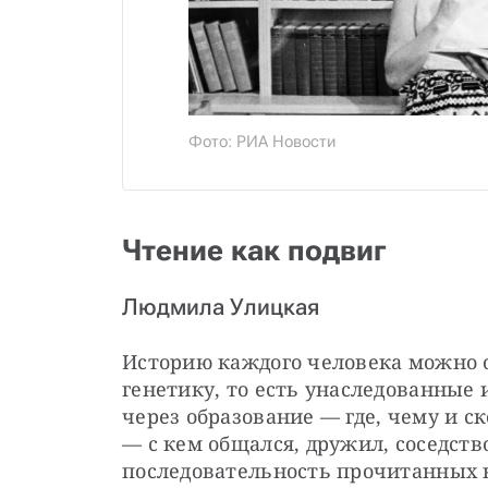
Фото: РИА Новости
Чтение как подвиг
Людмила Улицкая
Историю каждого человека можно о
генетику, то есть унаследованные и
через образование — где, чему и с
— с кем общался, дружил, соседство
последовательность прочитанных 