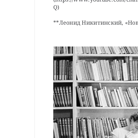
Q)

**Леонид Никитинский, «Нов