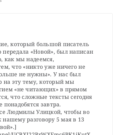
ь
ние, который большой писатель 
 передала «Новой», был написан 
 как мы надеемся, 
ем, что «никто уже ничего не 
ольше не нужны». У нас был 
р на эту тему, который мы 
тием «не читающих» в прямом 
ся, что сложные тексты сегодня 
 понадобятся завтра. 
ссе Людмилы Улицкой, чтобы во 
нашему разговору 5 мая в 13 
вой».]
hannel/UCBXI22RrWXFmc6PK1iKutX