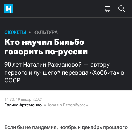
Поддержите
СЮЖЕТЫ
КУЛЬТУРА
Кто научил Бильбо
нашу работу!
говорить по-русски
Ежемесячно
Разово
90 лет Наталии Рахмановой — автору
3000
1000
первого и лучшего* перевода «Хоббита» в
СССР
500
300
Галина Артеменко
,
«Новая в Петербурге»
Нажимая кнопку «Стать соучастником»,
я принимаю
условия
и подтверждаю свое гражданство РФ
Если бы не пандемия, ноябрь и декабрь прошлого