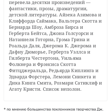
перевела десятки произведений — 
фантастики, прозы, драматургии, 
детской литературы. Айзека Азимова и 
Клиффорда Саймака, Вальтера Скотта и 
Бернарда Шоу, Амброза Бирса и 
Герберта Бейтса, Джона Голсуорси и 
Натаниеля Готорна, Грэма Грина и 
Роальда Даля, Джерома К. Джерома и 
Дафну Дюморье, Герберта Уэллса и 
Гилберта Честертона, Уильяма 
Фолкнера и Фрэнсиса Скотта 
Фитцджеральда, Редьярда Киплинга и 
Эдварда Форстера, Лемони Сникета и 
Дика Кинга Смита, Розмари Сатиклиф и 
Агату Кристи. Список неполон.
* по мнению большинства поклонников творчества Дж.