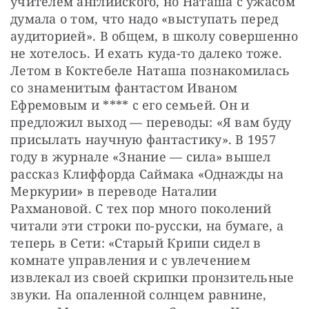
учителем английского, но Наташа с ужасом 
думала о том, что надо «выступать перед 
аудиторией». В общем, в школу совершенно 
не хотелось. И ехать куда-то далеко тоже. 
Летом в Коктебеле Наташа познакомилась 
со знаменитым фантастом Иваном 
Ефремовым и **** с его семьей. Он и 
предложил выход — переводы: «Я вам буду 
присылать научную фантастику». В 1957 
году в журнале «Знание — сила» вышел 
рассказ Клиффорда Саймака «Однажды на 
Меркурии» в переводе Наталии 
Рахмановой. С тех пор много поколений 
читали эти строки по-русски, на бумаге, а 
теперь в Сети: «Старый Крипи сидел в 
комнате управления и с увлечением 
извлекал из своей скрипки пронзительные 
звуки. На опаленной солнцем равнине, 