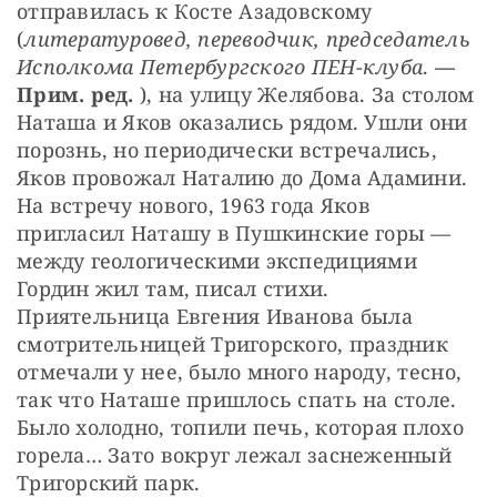
отправилась к Косте Азадовскому 
(
литературовед, переводчик, председатель 
Исполкома Петербургского ПЕН-клуба
. 
— 
Прим. ред.
 ), на улицу Желябова. За столом 
Наташа и Яков оказались рядом. Ушли они 
порознь, но периодически встречались, 
Яков провожал Наталию до Дома Адамини. 
На встречу нового, 1963 года Яков 
пригласил Наташу в Пушкинские горы — 
между геологическими экспедициями 
Гордин жил там, писал стихи. 
Приятельница Евгения Иванова была 
смотрительницей Тригорского, праздник 
отмечали у нее, было много народу, тесно, 
так что Наташе пришлось спать на столе. 
Было холодно, топили печь, которая плохо 
горела… Зато вокруг лежал заснеженный 
Тригорский парк.