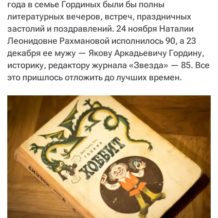
СТАТЬ СОУЧАСТНИКОМ
года в семье Гординых были бы полны
ПОДЕЛИТЬСЯ С ДРУЗЬЯМИ
литературных вечеров, встреч, праздничных
застолий и поздравлений. 24 ноября Наталии
Если у вас есть вопросы, пишите
donate@novayagazeta.ru
или
Леонидовне Рахмановой исполнилось 90, а 23
звоните:
+7 (929) 612-03-68
декабря ее мужу — Якову Аркадьевичу Гордину,
историку, редактору журнала «Звезда» — 85. Все
это пришлось отложить до лучших времен.