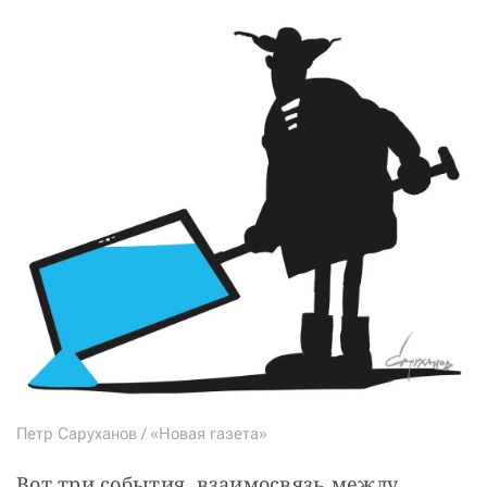
СТАТЬ СОУЧАСТНИКОМ
ПОДЕЛИТЬСЯ С ДРУЗЬЯМИ
Если у вас есть вопросы, пишите
donate@novayagazeta.ru
или
звоните:
+7 (929) 612-03-68
Петр Саруханов / «Новая газета»
Вот три события, взаимосвязь между 