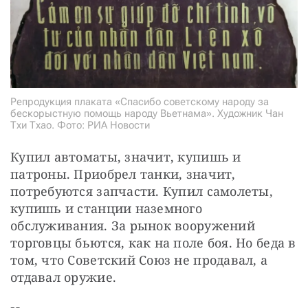
Репродукция плаката «Спасибо советскому народу за
бескорыстную помощь народу Вьетнама». Художник Чан
Тхи Тхао. Фото: РИА Новости
Купил автоматы, значит, купишь и 
патроны. Приобрел танки, значит, 
потребуются запчасти. Купил самолеты, 
купишь и станции наземного 
обслуживания. За рынок вооружений 
торговцы бьются, как на поле боя. Но беда в 
том, что Советский Союз не продавал, а 
отдавал оружие.