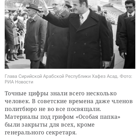
СТАТЬ СОУЧАСТНИКОМ
ПОДЕЛИТЬСЯ С ДРУЗЬЯМИ
Если у вас есть вопросы, пишите
donate@novayagazeta.ru
или
звоните:
+7 (929) 612-03-68
Глава Сирийской Арабской Республики Хафез Асад. Фото:
РИА Новости
Точные цифры знали всего несколько 
человек. В советские времена даже членов 
политбюро не во все посвящали. 
Материалы под грифом «Особая папка» 
были закрыты для всех, кроме 
генерального секретаря.