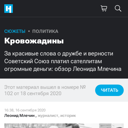
СЮЖЕТЫ
ПОЛИТИКА
Поддержите
Кровожадины
нашу работу!
За красивые слова о дружбе и верности
Ежемесячно
Разово
Советский Союз платил сателлитам
огромные деньги: обзор Леонида Млечина
3000
1000
Этот материал вышел в номере №
500
300
ЧИТАТЬ
102 от 18 сентября 2020
Леонид Млечин
,
журналист, историк
Нажимая кнопку «Стать соучастником»,
я принимаю
условия
и подтверждаю свое гражданство РФ