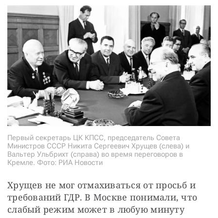
Первый секретарь ЦК КПСС, председатель Совета
Министров СССР Никита Сергеевич Хрущев (слева) и
Вальтер Ульбрихт (справа) во время переговоров в
Кремле. Фото: РИА Новости
Хрущев не мог отмахиваться от просьб и 
требований ГДР. В Москве понимали, что 
слабый режим может в любую минуту 