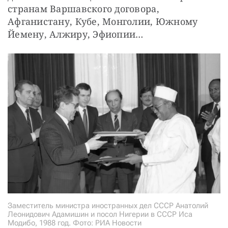
странам Варшавского договора, 
Афганистану, Кубе, Монголии, Южному 
Йемену, Алжиру, Эфиопии…
Заместитель министра иностранных дел СССР Анатолий
Леонидович Адамишин и посол Нигерии в СССР Иса
Модибо, 1988 год. Фото: РИА Новости