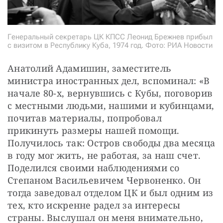
Генеральный секретарь ЦК КПСС Леонид Брежнев прибыл
с визитом в Республику Куба, 1974 год. Фото: РИА Новости
Анатолий Адамишин, заместитель 
министра иностранных дел, вспоминал: «В 
начале 80-х, вернувшись с Кубы, поговорив 
с местными людьми, нашими и кубинцами, 
почитав материалы, попробовал 
прикинуть размеры нашей помощи. 
Получилось так: Остров свободы два месяца 
в году мог жить, не работая, за наш счет. 
Поделился своими наблюдениями со 
Степаном Васильевичем Червоненко. Он 
тогда заведовал отделом ЦК и был одним из 
тех, кто искренне радел за интересы 
страны. Выслушал он меня внимательно, 