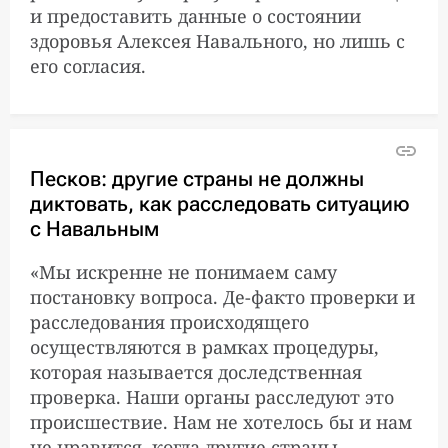
пообещал создать
и предоставить данные о состоянии
комиссию для
здоровья Алексея Навального, но лишь с
расследования
его согласия.
произошедшего с
Навальным
The Insider, Bellingcat и Der
6:30:00
Песков: другие страны не должны
Spiegel: Навальный
диктовать, как расследовать ситуацию
полностью пришел в себя
с Навальным
«Мы искренне не понимаем саму
Zeit: Навального пытались
6:05:00
постановку вопроса. Де-факто проверки и
отравить новым типом
яда «Новичок». Он должен
расследования происходящего
был умереть в самолете
осуществляются в рамках процедуры,
которая называется доследственная
проверка. Наши органы расследуют это
Посол Германии в России:
4:46:00
происшествие. Нам не хотелось бы и нам
Навальный стал жертвой
не нравится, когда другие страны