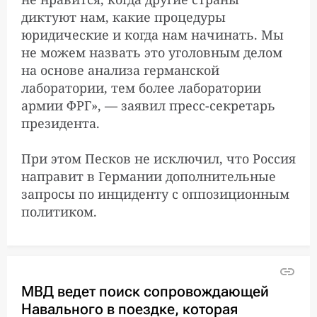
совершенного в России
диктуют нам, какие процедуры
преступления
юридические и когда нам начинать. Мы
не можем назвать это уголовным делом
на основе анализа германской
Германия передала
3:03:00
лаборатории, тем более лаборатории
результаты проб
Навального экспертам
армии ФРГ», — заявил пресс-секретарь
ОЗХО
президента.
При этом Песков не исключил, что Россия
МИД России заявил о
8:00:00
направит в Германии дополнительные
«развернутой
запросы по инциденту с оппозиционным
массированной
политиком.
дезинформационной
кампании» против страны
после произошедшего с
Навальным
МВД ведет поиск сопровождающей
Навального в поездке, которая
Вице-председатель
3:43:00