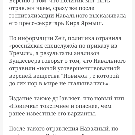
Версию о том, что политик мог быть
отравлен чаем, сразу же после
госпитализации Навального высказывала
ФБК опубликовал второе
1:03:00
расследование из поездки
его пресс-секретарь Кира Ярмыш.
Алексея Навального по
Сибири
По информации Zeit, политика отравила
«российская спецслужба по приказу из
Кремля», а результаты анализов
Лукашенко: заявление
10:34:00
Бундесвера говорят о том, что Навального
канцлера ФРГ об
отравили «новой усовершенствованной
отравлении Навального —
версией вещества "Новичок", с которой
фальсификация
до сих пор в мире не сталкивались».
Издание также добавляет, что новый тип
«Новичка» токсичнее и опаснее, чем
ранее известные его варианты.
После такого отравления Навалный, по