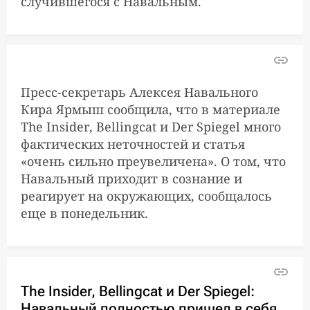
случившегося с Навальным.
отравления Навального
Что известно о
2:15:00
лаборатории,
исследующей пробы
Пресс-секретарь Алексея Навального
биоматериала
Кира Ярмыш сообщила, что в материале
Навального?
The Insider, Bellingcat и Der Spiegel много
фактических неточностей и статья
«очень сильно преувеличена». О том, что
Spiegel: следы яда
12:44:00
Навальный приходит в сознание и
остались на бутылке,
которой Навальный
реагирует на окружающих, сообщалось
пользовался в поездке
еще в понедельник.
Глава МВД Колокольцев
11:30:00
не увидел никакого
криминала в ситуации с
The Insider, Bellingcat и Der Spiegel:
отравлением Алексея
Навальный полностью пришел в себя