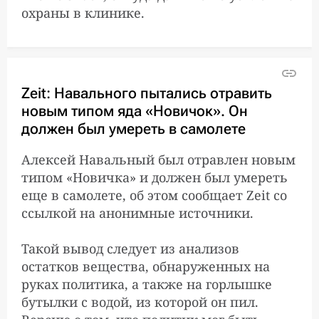
охраны в клинике.
Евросоюз допустил
6:30:00
введение санкций из-за
отравления Алексея
Навального
Zeit: Навального пытались отравить
новым типом яда «Новичок». Он
В правительстве ФРГ
6:04:00
должен был умереть в самолете
назвали неправдой слова
Лукашенко о
Алексей Навальный был отравлен новым
фальсификации
отравления Навального
типом «Новичка» и должен был умереть
еще в самолете, об этом сообщает Zeit со
ссылкой на анонимные источники.
ОЗХО: если отравление
1:51:00
Алексея Навального
Такой вывод следует из анализов
«Новичком»
остатков вещества, обнаруженных на
подтвердится, то это
руках политика, а также на горлышке
будет считаться
бутылки с водой, из которой он пил.
применением химоружия