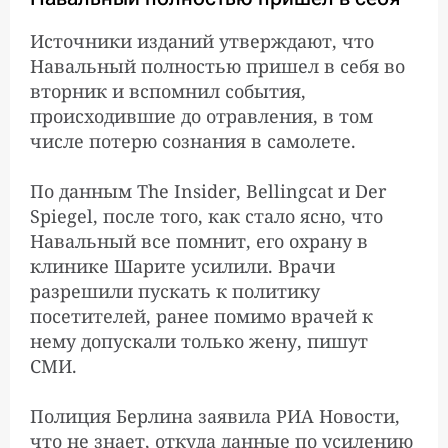
Навального
Источники изданий утверждают, что
Навальный полностью пришел в себя во
Генсек НАТО: нет
10:52:00
вторник и вспомнил события,
сомнений в том, что
происходившие до отравления, в том
Навальный был отравлен
числе потерю сознания в самолете.
веществом из группы
«Новичок»
По данным The Insider, Bellingcat и Der
Spiegel, после того, как стало ясно, что
Навальный все помнит, его охрану в
Суд в Москве отклонил
7:00:00
жалобу ФБК на
клинике Шарите усилили. Врачи
бездействие СК в связи с
разрешили пускать к политику
отравлением Навального
посетителей, ранее помимо врачей к
нему допускали только жену, пишут
СМИ.
Отравление Навального:
8:00:00
главное к 23:00
Полиция Берлина заявила РИА Новости,
что не знает, откуда данные по усилению