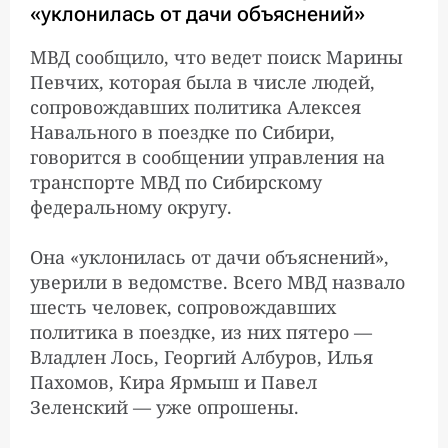
Бундестага выступил за
«уклонилась от дачи объяснений»
запрет на импорт
российского газа
МВД сообщило, что ведет поиск Марины
Певчих, которая была в числе людей,
сопровождавших политика Алексея
Посол Германии завтра
Навального в поездке по Сибири,
12:22:00
прибудет в МИД России
говорится в сообщении управления на
из-за ситуации вокруг
транспорте МВД по Сибирскому
Навального
федеральному округу.
Она «уклонилась от дачи объяснений»,
Клиника «Шарите»:
1:10:00
уверили в ведомстве. Всего МВД назвало
Навального вывели из
шесть человек, сопровождавших
искусственной комы
политика в поездке, из них пятеро —
Владлен Лось, Георгий Албуров, Илья
Пахомов, Кира Ярмыш и Павел
Правительство ФРГ:
9:47:00
принимать решения по
Зеленский — уже опрошены.
санкциям против России
еще рано