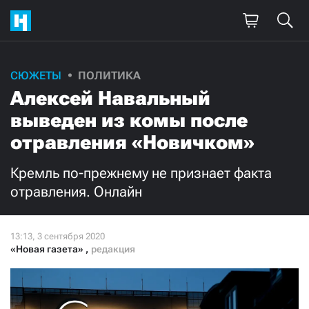
СЮЖЕТЫ
ПОЛИТИКА
Поддержите
Алексей Навальный
нашу работу!
выведен из комы после
Ежемесячно
Разово
отравления «Новичком»
Кремль по-прежнему не признает факта
3000
1000
отравления. Онлайн
500
300
«Новая газета»
,
редакция
Нажимая кнопку «Стать соучастником»,
я принимаю
условия
и подтверждаю свое гражданство РФ