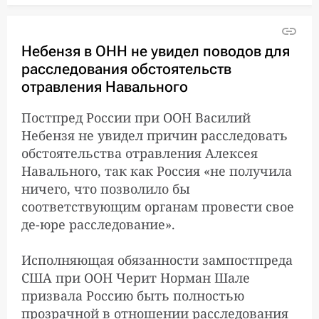
Небензя в ОНН не увидел поводов для
Бундесвер не может
9:31:00
раскрывать подробности
расследования обстоятельств
о результатах анализов
отравления Навального
Навального из-за
секретности
Постпред России при ООН Василий
Небензя не увидел причин расследовать
обстоятельства отравления Алексея
МИД Польши опроверг
7:13:00
Навального, так как Россия «не получила
данные о телефонном
ничего, что позволило бы
разговоре между
соответствующим органам провести свое
Варшавой и Берлином на
тему Навального
де-юре расследование».
Исполняющая обязанности зампостпреда
Глава МИД ФРГ назвал
5:37:00
США при ООН Черит Норман Шале
«попыткой пустить пыль в
призвала Россию быть полностью
глаза» обвинения Москвы
прозрачной в отношении расследования
в том, что Берлин