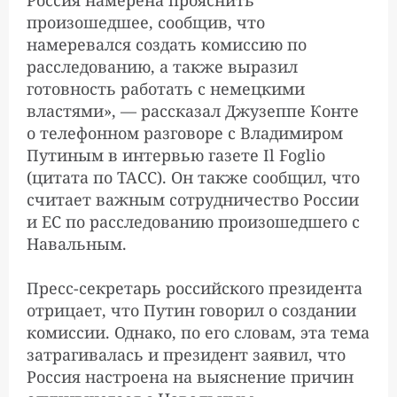
произошедшее, сообщив, что
Рошаль: российские
4:03:00
намеревался создать комиссию по
медики обратились к
расследованию, а также выразил
немецким, чтобы создать
готовность работать с немецкими
группу для оценки причин
состояния Навального
властями», — рассказал Джузеппе Конте
о телефонном разговоре с Владимиром
Путиным в интервью газете Il Foglio
«Это трагедия»: Трамп —
(цитата по ТАСС). Он также сообщил, что
4:02:00
об отравлении
считает важным сотрудничество России
Навального
и ЕС по расследованию произошедшего с
Навальным.
Телеграм-канал,
5:46:00
Пресс-секретарь российского президента
связанный с пресс-
отрицает, что Путин говорил о создании
службой Лукашенко,
комиссии. Однако, по его словам, эта тема
опубликовал якобы
перехваченный разговор
затрагивалась и президент заявил, что
Варшавы и Берлина о
Россия настроена на выяснение причин
«фальсификации»