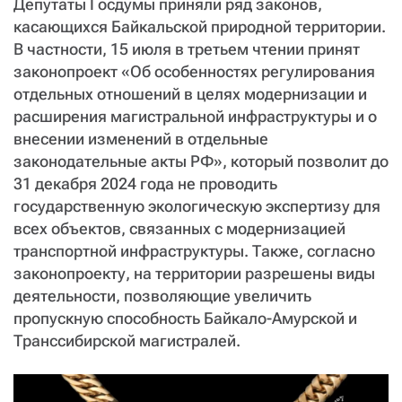
Депутаты Госдумы приняли ряд законов,
СТАТЬ СОУЧАСТНИКОМ
касающихся Байкальской природной территории.
ПОДЕЛИТЬСЯ С ДРУЗЬЯМИ
В частности, 15 июля в третьем чтении принят
Если у вас есть вопросы, пишите
donate@novayagazeta.ru
или
законопроект «Об особенностях регулирования
звоните:
отдельных отношений в целях модернизации и
+7 (929) 612-03-68
расширения магистральной инфраструктуры и о
внесении изменений в отдельные
законодательные акты РФ», который позволит до
31 декабря 2024 года не проводить
государственную экологическую экспертизу для
всех объектов, связанных с модернизацией
транспортной инфраструктуры. Также, согласно
законопроекту, на территории разрешены виды
деятельности, позволяющие увеличить
пропускную способность Байкало-Амурской и
Транссибирской магистралей.