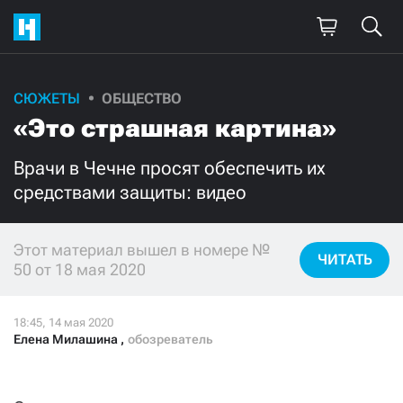
СЮЖЕТЫ
ОБЩЕСТВО
Поддержите
«Это страшная картина»
нашу работу!
Врачи в Чечне просят обеспечить их
Ежемесячно
Разово
средствами защиты: видео
3000
1000
Этот материал вышел в номере №
ЧИТАТЬ
50 от 18 мая 2020
500
300
Елена Милашина
,
обозреватель
Нажимая кнопку «Стать соучастником»,
я принимаю
условия
и подтверждаю свое гражданство РФ