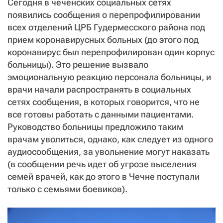
Сегодня в чеченских социальных сетях
СТАТЬ СОУЧАСТНИКОМ
появились сообщения о перепрофилировании
ПОДЕЛИТЬСЯ С ДРУЗЬЯМИ
всех отделений ЦРБ Гудермесского района под
Если у вас есть вопросы, пишите
donate@novayagazeta.ru
или
прием коронавирусных больных (до этого под
звоните:
коронавирус был перепрофилирован один корпус
+7 (929) 612-03-68
больницы). Это решение вызвало
эмоциональную реакцию персонала больницы, и
врачи начали распространять в социальных
сетях сообщения, в которых говорится, что не
все готовы работать с данными пациентами.
Руководство больницы предложило таким
врачам уволиться, однако, как следует из одного
аудиосообщения, за увольнение могут наказать
(в сообщении речь идет об угрозе выселения
семей врачей, как до этого в Чечне поступали
только с семьями боевиков).