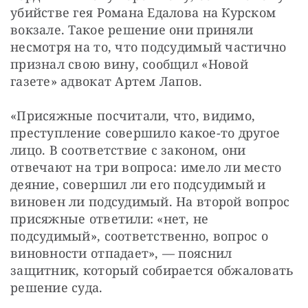
СТАТЬ СОУЧАСТНИКОМ
убийстве гея Романа Едалова на Курском 
вокзале. Такое решение они приняли 
ПОДЕЛИТЬСЯ С ДРУЗЬЯМИ
несмотря на то, что подсудимый частично 
Если у вас есть вопросы, пишите
donate@novayagazeta.ru
или
признал свою вину, сообщил «Новой 
звоните:
+7 (929) 612-03-68
газете» адвокат Артем Лапов.
«Присяжные посчитали, что, видимо, 
преступление совершило какое-то другое 
лицо. В соответствие с законом, они 
отвечают на три вопроса: имело ли место 
деяние, совершил ли его подсудимый и 
виновен ли подсудимый. На второй вопрос 
присяжные ответили: «нет, не 
подсудимый», соответственно, вопрос о 
виновности отпадает», — пояснил 
защитник, который собирается обжаловать 
решение суда.