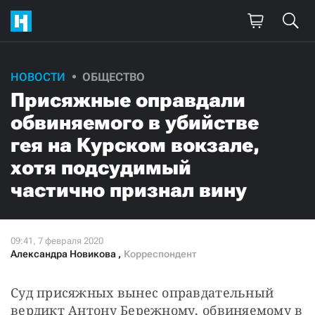
НОВОСТИ
ОБЩЕСТВО
Поддержите
Присяжные оправдали
нашу работу!
обвиняемого в убийстве
Ежемесячно
Разово
гея на Курском вокзале,
хотя подсудимый
3000
1000
частично признал вину
500
300
Александра Новикова
,
Корреспондент
Суд присяжных вынес оправдательный 
Нажимая кнопку «Стать соучастником»,
я принимаю
условия
и подтверждаю свое гражданство РФ
вердикт Антону Бережному, обвиняемому в 