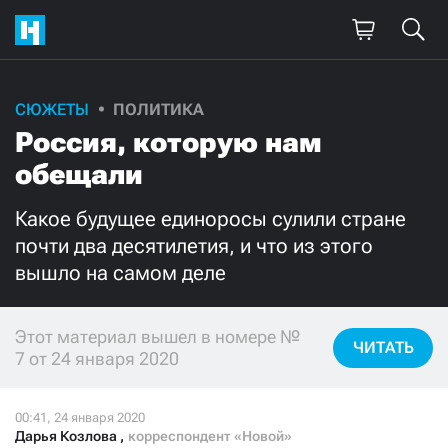
СЮЖЕТЫ
ПОЛИТИКА
Поддержите
Россия, которую нам
нашу работу!
обещали
Ежемесячно
Разово
Какое будущее единоросы сулили стране
почти два десятилетия, и что из этого
3000
1000
вышло на самом деле
500
300
Этот материал вышел в номере №
ЧИТАТЬ
7 от 24 января 2020
Нажимая кнопку «Стать соучастником»,
я принимаю
условия
и подтверждаю свое гражданство РФ
Дарья Козлова
,
корреспондент «Новой»