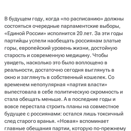
СТАТЬ СОУЧАСТНИКОМ
ПОДЕЛИТЬСЯ С ДРУЗЬЯМИ
В будущем году, когда «по расписанию» должны
Если у вас есть вопросы, пишите
donate@novayagazeta.ru
или
состояться очередные парламентские выборы,
звоните:
+7 (929) 612-03-68
«Единой России» исполнится 20 лет. За эти годы
партийцы успели наобещать россиянам златые
горы, европейский уровень жизни, достойную
старость и современную медицину. Чтобы
увидеть, насколько это было воплощено в
реальности, достаточно сегодня выглянуть в
окно и заглянуть в собственный кошелек. Со
временем непопулярная «партия власти»
выпестовала в себе политическую скромность и
стала обещать меньше. А в последние годы и
вовсе перестала строить планы на совместное
будущее с россиянами: остался лишь токсичный
след старого вранья. «Новая» вспоминает
главные обещания партии, которую по-прежнему