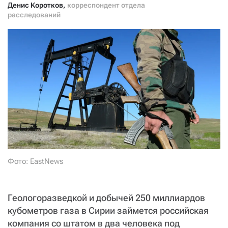
СТАТЬ СОУЧАСТНИКОМ
Денис Коротков
,
корреспондент отдела
ПОДЕЛИТЬСЯ С ДРУЗЬЯМИ
расследований
Если у вас есть вопросы, пишите
donate@novayagazeta.ru
или
звоните:
+7 (929) 612-03-68
Фото: EastNews
Геологоразведкой и добычей 250 миллиардов
кубометров газа в Сирии займется российская
компания со штатом в два человека под