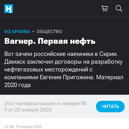
Поддержите
ИЗ АРХИВА
ОБЩЕСТВО
Вагнер. Первая нефть
нашу работу!
Ежемесячно
Разово
Вот зачем российские наемники в Сирии.
Дамаск заключил договоры на разработку
нефтегазовых месторождений с
3000
1000
компаниями Евгения Пригожина. Материал
2020 года
500
300
Этот материал вышел в номере №
ЧИТАТЬ
5 от 20 января 2020
Нажимая кнопку «Стать соучастником»,
я принимаю
условия
и подтверждаю свое гражданство РФ