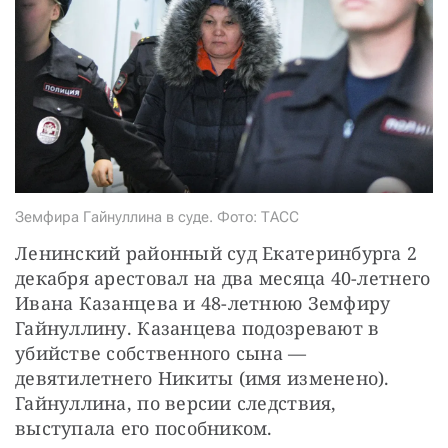
СТАТЬ СОУЧАСТНИКОМ
ПОДЕЛИТЬСЯ С ДРУЗЬЯМИ
Если у вас есть вопросы, пишите
donate@novayagazeta.ru
или
звоните:
+7 (929) 612-03-68
Земфира Гайнуллина в суде. Фото: ТАСС
Ленинский районный суд Екатеринбурга 2 
декабря арестовал на два месяца 40-летнего 
Ивана Казанцева и 48-летнюю Земфиру 
Гайнуллину. Казанцева подозревают в 
убийстве собственного сына — 
девятилетнего Никиты (имя изменено). 
Гайнуллина, по версии следствия, 
выступала его пособником.