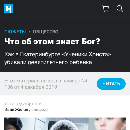
СЮЖЕТЫ
ОБЩЕСТВО
Поддержите
Что об этом знает Бог?
нашу работу!
Как в Екатеринбурге «Ученики Христа»
Ежемесячно
Разово
убивали девятилетнего ребенка
3000
1000
Этот материал вышел в номере №
ЧИТАТЬ
136 от 4 декабря 2019
500
300
Иван Жилин
,
спецкор
Нажимая кнопку «Стать соучастником»,
я принимаю
условия
и подтверждаю свое гражданство РФ