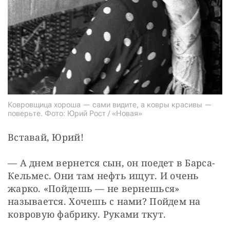
Ковровщица хороша — сами видите, а ковры красивы —
поверьте. Фото: Юрий Рост / «Новая»
Вставай, Юрий!
— А днем вернется сын, он поедет в Барса-
Кельмес. Они там нефть ищут. И очень 
жарко. «Пойдешь — не вернешься» 
называется. Хочешь с нами? Пойдем на 
ковровую фабрику. Руками ткут.