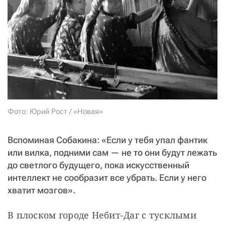
СТАТЬ СОУЧАСТНИКОМ
ПОДЕЛИТЬСЯ С ДРУЗЬЯМИ
Если у вас есть вопросы, пишите
donate@novayagazeta.ru
или
звоните:
+7 (929) 612-03-68
Фото: Юрий Рост / «Новая»
Вспоминая Собакина: «Если у тебя упал фантик
или вилка, подними сам — не то они будут лежать
до светлого будущего, пока искусственный
интеллект не сообразит все убрать. Если у него
хватит мозгов».
В плоском городе Небит-Даг с тусклыми 