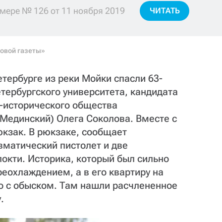
мере № 126 от 11 ноября 2019
ЧИТАТЬ
овой газеты»
Петербурге из реки Мойки спасли 63-
етербургского университета, кандидата
о-исторического общества
 Мединский) Олега Соколова. Вместе с
юкзак. В рюкзаке, сообщает
вматический пистолет и две
локти. Историка, который был сильно
реохлаждением, а в его квартиру на
о с обыском. Там нашли расчлененное
.