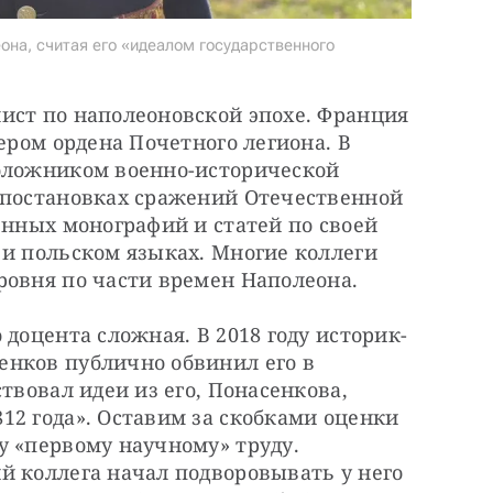
она, считая его «идеалом государственного
ист по наполеоновской эпохе. Франция 
ером ордена Почетного легиона. В 
оложником военно-исторической 
 постановках сражений Отечественной 
енных монографий и статей по своей 
и польском языках. Многие коллеги 
ровня по части времен Наполеона.
 доцента сложная. В 2018 году историк-
нков публично обвинил его в 
твовал идеи из его, Понасенкова, 
2 года». Оставим за скобками оценки 
 «первому научному» труду. 
 коллега начал подворовывать у него 