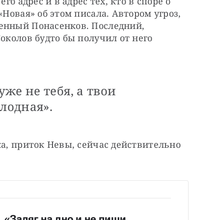
го адрес и в адрес тех, кто в споре о 
«Новая» об этом писала. Автором угроз, 
енный Понасенков. Последний, 
околов будто бы получил от него 
же не тебя, а твои
олодная».
ка, приток Невы, сейчас действительно 
«Заляг на дно и не пиши,