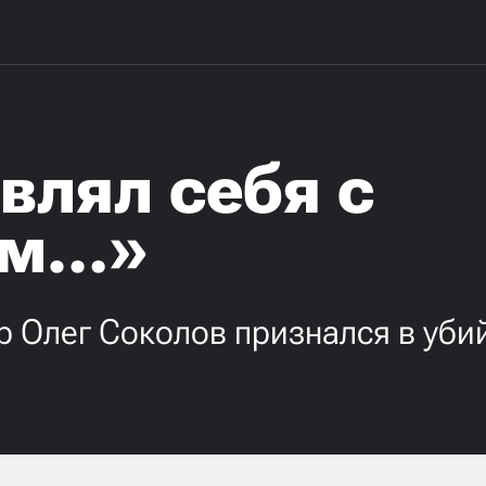
влял себя с
ом…»
р Олег Соколов признался в уби