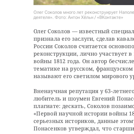
Олег Соколов много лет реконструирует Наполе
деятеля». Фото: Антон Хёльн / «ВКонтакте»
Олег Соколов — известный специал
признала его заслуги, сделав кавал
России Соколов считается основоп
реконструкции, лично участвует в
войны 1812 года. Он автор бесчисл
тематике на русском, французском 
называют его светилом мирового у
Вненаучная репутация у 63-летнего
любитель и шоумен Евгений Понасе
плагиате: дескать, Соколов позаимс
«Первой научной истории войны 181
серьезных историков, данные этому
Понасенков утверждал, что старший