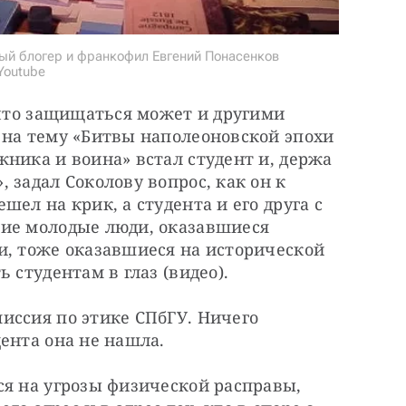
ный блогер и франкофил Евгений Понасенков
Youtube
 что защищаться может и другими 
 на тему «Битвы наполеоновской эпохи 
ника и воина» встал студент и, держа 
задал Соколову вопрос, как он к 
ел на крик, а студента и его друга с 
ие молодые люди, оказавшиеся 
и, тоже оказавшиеся на исторической 
 студентам в глаз (видео).
иссия по этике СПбГУ. Ничего 
ента она не нашла.
я на угрозы физической расправы, 