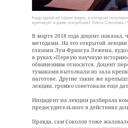
Кадр одной из серии видео, в котором популяр
критикует и даже оскорбляет Олега Соколова / 
В марте 2018 года доцент показал,
методами. На его открытой лекции
глазами Луи-Франсуа Лежена, худож
в руках «Первую научную историю», 
обвинениям относится. Доцент переш
тумаками вытолкали из зала крепк
наготове. Другие такие же крепыш
лекции, громко советовали еще дать
Инцидент на лекции разбирала ком
предосудительного в действиях доц
Правда, сам Соколов тоже жаловалс