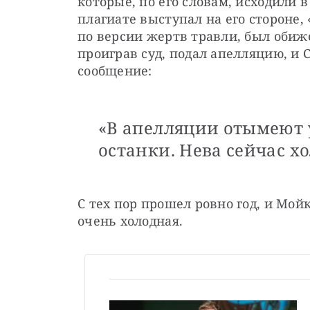
которые, по его словам, исходили в е
плагиате выступал на его стороне, 
по версии жертв травли, был обиж
проиграв суд, подал апелляцию, и С
сообщение:
«В апелляции отымеют у
останки. Нева сейчас х
С тех пор прошел ровно год, и Мой
очень холодная.