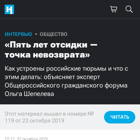
ИНТЕРВЬЮ
ОБЩЕСТВО
Поддержите
«Пять лет отсидки —
нашу работу!
точка невозврата»
Ежемесячно
Разово
Как устроены российские тюрьмы и что с
этим делать: объясняет эксперт
3000
1000
Общероссийского гражданского форума
Ольга Шепелева
500
300
Этот материал вышел в номере №
ЧИТАТЬ
119 от 23 октября 2019
Нажимая кнопку «Стать соучастником»,
я принимаю
условия
и подтверждаю свое гражданство РФ