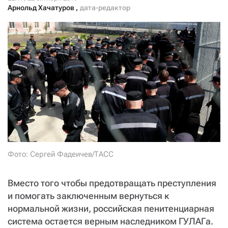
СТАТЬ СОУЧАСТНИКОМ
Арнольд Хачатуров
,
дата-редактор
ПОДЕЛИТЬСЯ С ДРУЗЬЯМИ
Если у вас есть вопросы, пишите
donate@novayagazeta.ru
или
звоните:
+7 (929) 612-03-68
Фото: Сергей Фадеичев/ТАСС
Вместо того чтобы предотвращать преступления
и помогать заключенным вернуться к
нормальной жизни, российская пенитенциарная
система остается верным наследником ГУЛАГа.