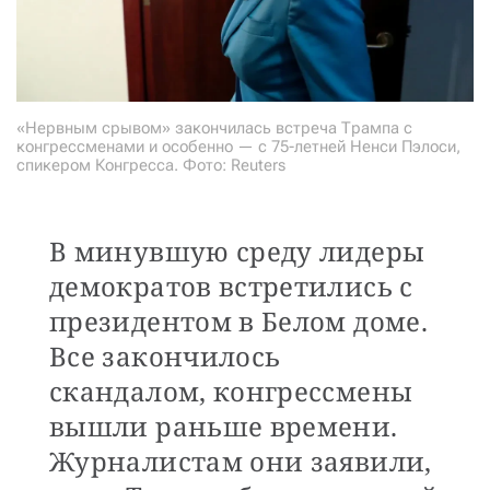
«Нервным срывом» закончилась встреча Трампа с
конгрессменами и особенно — с 75-летней Ненси Пэлоси,
спикером Конгресса. Фото: Reuters
В минувшую среду лидеры
демократов встретились с
президентом в Белом доме.
Все закончилось
скандалом, конгрессмены
вышли раньше времени.
Журналистам они заявили,