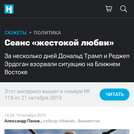
СЮЖЕТЫ
ПОЛИТИКА
Поддержите
Сеанс «жестокой любви»
нашу работу!
За несколько дней Дональд Трамп и Реджеп
Ежемесячно
Разово
Эрдоган взорвали ситуацию на Ближнем
Востоке
3000
1000
Этот материал вышел в номере №
500
300
ЧИТАТЬ
118 от 21 октября 2019
Александр Панов
,
собкор «Новой», Вашингтон
Нажимая кнопку «Стать соучастником»,
я принимаю
условия
и подтверждаю свое гражданство РФ