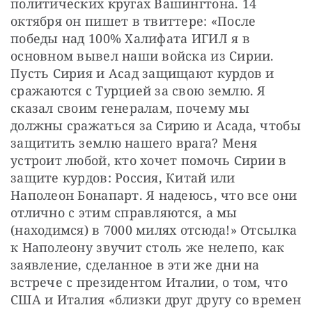
политических кругах Вашингтона. 14 
октября он пишет в твиттере: «После 
победы над 100% Халифата ИГИЛ я в 
основном вывел наши войска из Сирии. 
Пусть Сирия и Асад защищают курдов и 
сражаются с Турцией за свою землю. Я 
сказал своим генералам, почему мы 
должны сражаться за Сирию и Асада, чтобы 
защитить землю нашего врага? Меня 
устроит любой, кто хочет помочь Сирии в 
защите курдов: Россия, Китай или 
Наполеон Бонапарт. Я надеюсь, что все они 
отлично с этим справляются, а мы 
(находимся) в 7000 милях отсюда!» Отсылка 
к Наполеону звучит столь же нелепо, как 
заявление, сделанное в эти же дни на 
встрече с президентом Италии, о том, что 
США и Италия «близки друг другу со времен 