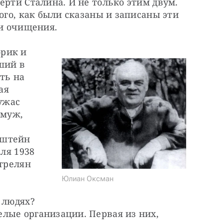
ерти Сталина. И не только этим двум. 
ого, как были сказаны и записаны эти 
ни очищения.
рик и 
ший в 
ть на 
я 
ужас 
муж, 
штейн 
ля 1938 
трелян 
Юлиан Оксман
 людях? 
лые организации. Первая из них, 