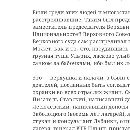
Были среди этих людей и многоста
расстреливавшие. Таким был предс
заместитель председателя Верховног
Национальностей Верховного Совет
Верховного суда сам расстреливал
Может, как и то, что, насудившись
грузная туша Ульрих, ласково улыба
сачком за бабочками, ибо был их 
Это — ​верхушка и палачи, а были 
деятелей, посланных быть согляда
охранки во всех отраслях жизни. Ск
Писатель Ставский, написавший до
Лесючевский, написавший доносы н
Заболоцкого (восемь лет лагерей),
стукач и консультант Лубянки, отп
лагеря, генерал КГБ Ильин, приста