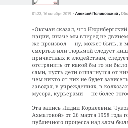
Алексей Поликовский
,
Обо
«Оксман сказал, что Нюрнбергский
нации, иначе мы вперед не двинемся
же произвол — ​ну, может быть, в 
смертью или тюрьмой следует лишь
причастных к злодействам, следует
отстранить от какой бы то ни было
сами, пусть дети отшатнутся от них
чем никто от них не будет зависеть
заводах, в учреждениях, в колхоза
мусора, курьерами — ​не более того
Эта запись Лидии Корнеевны Чуковс
Ахматовой» от 26 марта 1958 года г
публичного процесса над злом был