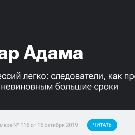
ар Адама
ссий легко: следователи, как п
т невиновным большие сроки
мере № 116 от 16 октября 2019
ЧИТАТЬ