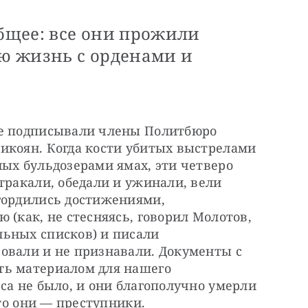
общее: все они прожили
ю жизнь с орденами и
ые подписывали члены Политбюро 
икоян. Когда кости убитых выстрелами 
ых бульдозерами ямах, эти четверо 
тракали, обедали и ужинали, вели 
гордились достижениями, 
 (как, не стесняясь, говорил Молотов, 
ьных списков) и писали 
овали и не признавали. Документы с 
ь материалом для нашего 
са не было, и они благополучно умерли 
то они — ​преступники.