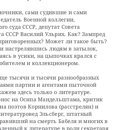
ночники, сами судившие и сами 
едатель Военной коллегии, 
о суда СССР, депутат Совета 
а СССР Василий Ульрих. Как? Зампред 
 приговоренных? Может ли такое быть? 
 и настрелявшись людям в затылок, 
ясь в усики, на цыпочках крался с 
любителем и коллекционером.
еще тысячи и тысячи разнообразных 
таями партии и агентами пыточной 
ажем здесь только о литературе. 
нос на Осипа Мандельштама, критик 
а поэтов Корнилова (расстрелян) и 
 литературовед Эльсберг, штатный 
равивший на смерть Бабеля и многих в 
вленный к литературе в роли секретаря 