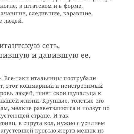
ногие, в штатском и в форме, 
ачавшие, следившие, каравшие, 
е людей.
игантскую сеть,
шившую и давившую ее.
. Все-таки итальянцы поотрубали 
т, этот кошмарный и неистребимый 
кровь людей, тянет свои щупальца к 
нашей жизни. Крупные, толстые его 
м, мелкие разветвляются и ползут по 
пустеющей стране. И так 
онец, в спрута кол, нужно с усилием 
загустевшей кровью жертв мешок из 