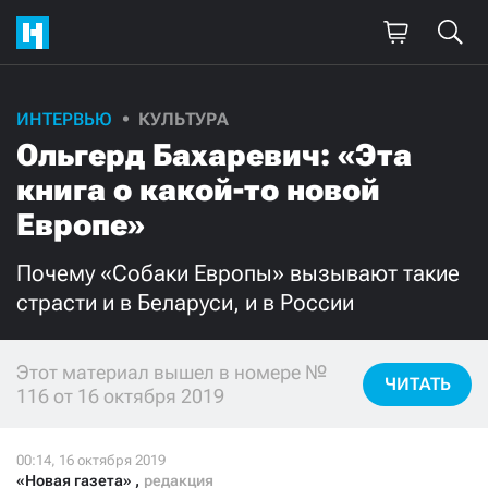
ИНТЕРВЬЮ
КУЛЬТУРА
Поддержите
Ольгерд Бахаревич: «Эта
нашу работу!
книга о какой-то новой
Ежемесячно
Разово
Европе»
Почему «Собаки Европы» вызывают такие
3000
1000
страсти и в Беларуси, и в России
500
300
Этот материал вышел в номере №
ЧИТАТЬ
116 от 16 октября 2019
Нажимая кнопку «Стать соучастником»,
я принимаю
условия
и подтверждаю свое гражданство РФ
«Новая газета»
,
редакция