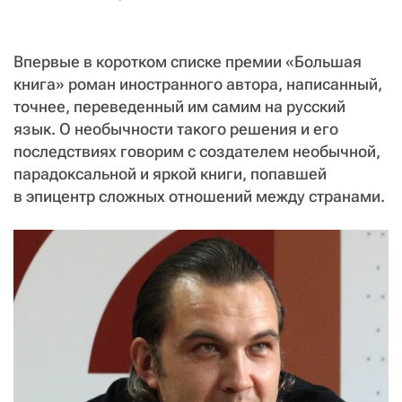
СТАТЬ СОУЧАСТНИКОМ
ПОДЕЛИТЬСЯ С ДРУЗЬЯМИ
Впервые в коротком списке премии «Большая
Если у вас есть вопросы, пишите
donate@novayagazeta.ru
или
книга» роман иностранного автора, написанный,
звоните:
+7 (929) 612-03-68
точнее, переведенный им самим на русский
язык. О необычности такого решения и его
последствиях говорим с создателем необычной,
парадоксальной и яркой книги, попавшей
в эпицентр сложных отношений между странами.