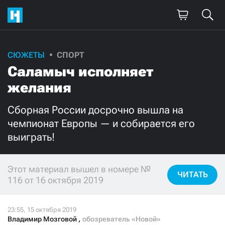
СЮЖЕТЫ
СПОРТ
Поддержите
Саламыч исполняет
нашу работу!
желания
Ежемесячно
Разово
Сборная России досрочно вышла на
чемпионат Европы — и собирается его
3000
1000
выиграть!
500
300
Этот материал вышел в номере №
ЧИТАТЬ
116 от 16 октября 2019
Нажимая кнопку «Стать соучастником»,
я принимаю
условия
и подтверждаю свое гражданство РФ
Владимир Мозговой
,
обозреватель «Новой»