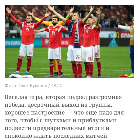
СТАТЬ СОУЧАСТНИКОМ
ПОДЕЛИТЬСЯ С ДРУЗЬЯМИ
Если у вас есть вопросы, пишите
donate@novayagazeta.ru
или
звоните:
+7 (929) 612-03-68
Фото: Олег Бухарев / ТАСС
Веселая игра, вторая подряд разгромная 
победа, досрочный выход из группы, 
хорошее настроение — что еще надо для 
того, чтобы с шутками и прибаутками 
подвести предварительные итоги и 
спокойно ждать последних матчей 