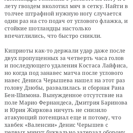
лету гвоздем вколотил мяч в сетку. Найти в 
толчее штрафной нужную ногу случается 
один раз на сто подач от углового флажка, и 
стойкие шотландцы настолько 
впечатлились, что быстро сникли.
Киприоты как-то держали удар даже после 
двух пропущенных за четверть часа голов 
и последующего удаления Костаса Лайфиса, 
но когда под занавес матча после углового 
навес Дениса Черышева нашел на этот раз 
голову Дзюбы, развалилась и сборная Рана 
Бен-Шимона. Вынужденное отсутствие на 
поле Марио Фернандеса, Дмитрия Баринова 
и Юрия Жиркова ничуть не снизило 
атакующий потенциал еще и потому, что 
хавбек «Валенсии» Денис Черышев с 
первых минут буквально затерзал оборону 