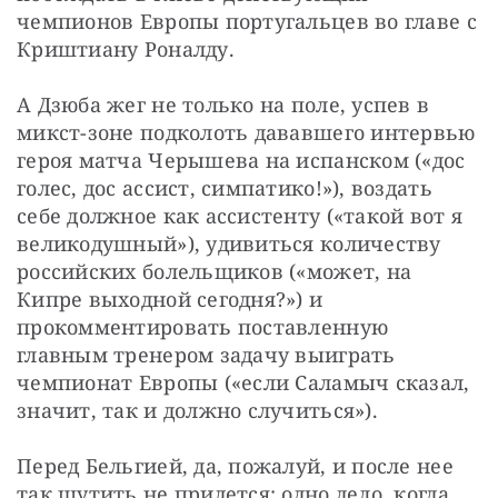
чемпионов Европы португальцев во главе с 
Криштиану Роналду.
А Дзюба жег не только на поле, успев в 
микст-зоне подколоть дававшего интервью 
героя матча Черышева на испанском («дос 
голес, дос ассист, симпатико!»), воздать 
себе должное как ассистенту («такой вот я 
великодушный»), удивиться количеству 
российских болельщиков («может, на 
Кипре выходной сегодня?») и 
прокомментировать поставленную 
главным тренером задачу выиграть 
чемпионат Европы («если Саламыч сказал, 
значит, так и должно случиться»).
Перед Бельгией, да, пожалуй, и после нее 
так шутить не придется: одно дело, когда 