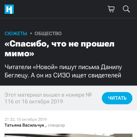
СЮЖЕТЫ
ОБЩЕСТВО
Поддержите
«Спасибо, что не прошел
нашу работу!
мимо»
Ежемесячно
Разово
Читатели «Новой» пишут письма Данилу
Беглецу. А он из СИЗО ищет свидетелей
3000
1000
500
300
Этот материал вышел в номере №
ЧИТАТЬ
116 от 16 октября 2019
Татьяна Васильчук
,
спецкор
Нажимая кнопку «Стать соучастником»,
я принимаю
условия
и подтверждаю свое гражданство РФ