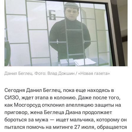
СТАТЬ СОУЧАСТНИКОМ
ПОДЕЛИТЬСЯ С ДРУЗЬЯМИ
Если у вас есть вопросы, пишите
donate@novayagazeta.ru
или
звоните:
+7 (929) 612-03-68
Данил Беглец. Фото: Влад Докшин / «Новая газета»
Сегодня Данил Беглец, пока еще находясь в
СИЗО, ждет этапа в колонию. Даже после того,
как Мосгорсуд отклонил апелляцию защиты на
приговор, жена Беглеца Диана продолжает
бороться за мужа — ищет мальчика, которому он
пытался помочь на митинге 27 июля, обращается