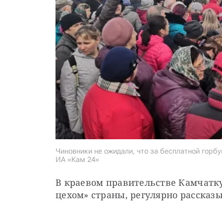
Чиновники не ожидали, что за бесплатной горб
ИА «Кам 24»
В краевом правительстве Камчатку
цехом» страны, регулярно рассказ