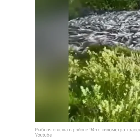
Рыбная свалка в районе 94-го километра трас
Youtube