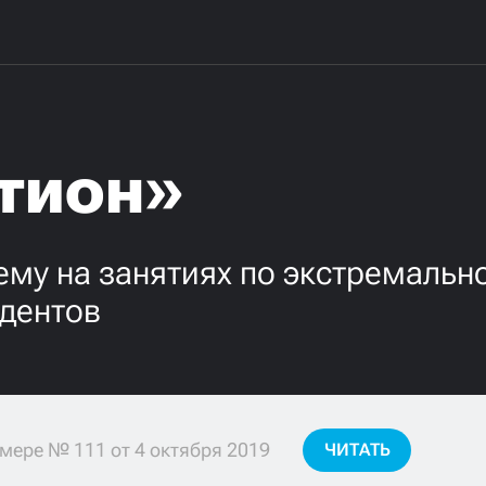
стион»
чему на занятиях по экстремаль
ндентов
мере № 111 от 4 октября 2019
ЧИТАТЬ