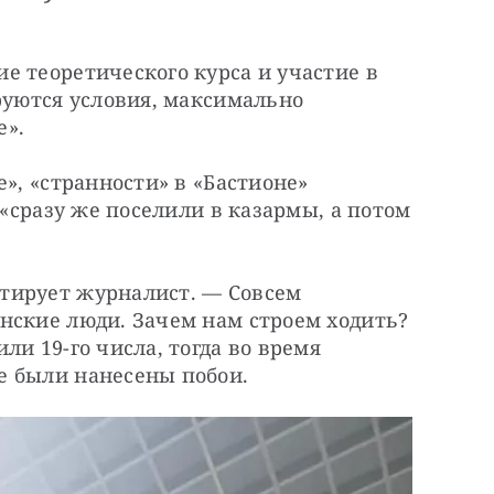
 теоретического курса и участие в 
руются условия, максимально 
е».
», «странности» в «Бастионе» 
 «сразу же поселили в казармы, а потом 
тирует журналист. — Совсем 
нские люди. Зачем нам строем ходить? 
и 19-го числа, тогда во время 
е были нанесены побои.