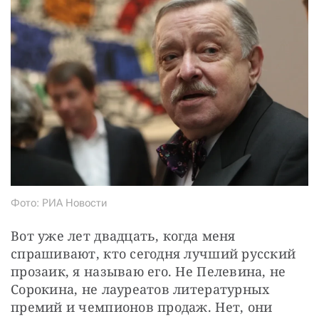
СТАТЬ СОУЧАСТНИКОМ
ПОДЕЛИТЬСЯ С ДРУЗЬЯМИ
Если у вас есть вопросы, пишите
donate@novayagazeta.ru
или
звоните:
+7 (929) 612-03-68
Фото: РИА Новости
Вот уже лет двадцать, когда меня 
спрашивают, кто сегодня лучший русский 
прозаик, я называю его. Не Пелевина, не 
Сорокина, не лауреатов литературных 
премий и чемпионов продаж. Нет, они 