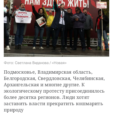
СТАТЬ СОУЧАСТНИКОМ
ПОДЕЛИТЬСЯ С ДРУЗЬЯМИ
Если у вас есть вопросы, пишите
donate@novayagazeta.ru
или
звоните:
+7 (929) 612-03-68
Фото: Светлана Виданова / «Новая»
Подмосковье, Владимирская область, 
Белгородская, Свердловская, Челябинская, 
Архангельская и многие другие. К 
экологическому протесту присоединилось 
более десятка регионов. Люди хотят 
заставить власти прекратить кошмарить 
природу