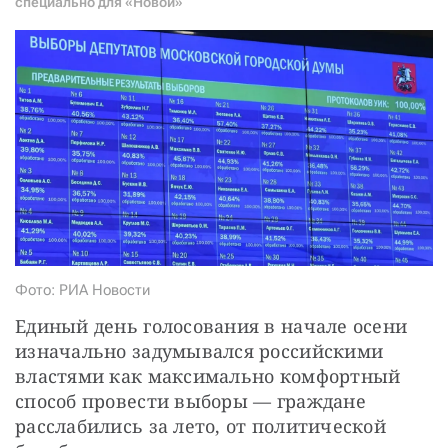
специально для «Новой»
СТАТЬ СОУЧАСТНИКОМ
ПОДЕЛИТЬСЯ С ДРУЗЬЯМИ
Если у вас есть вопросы, пишите
donate@novayagazeta.ru
или
звоните:
+7 (929) 612-03-68
Фото: РИА Новости
Единый день голосования в начале осени 
изначально задумывался российскими 
властями как максимально комфортный 
способ провести выборы — граждане 
расслабились за лето, от политической 