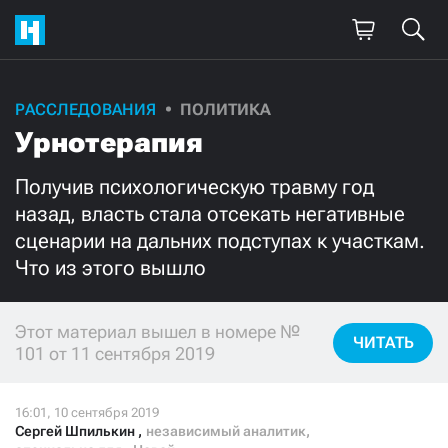
РАССЛЕДОВАНИЯ
ПОЛИТИКА
Поддержите
Урнотерапия
нашу работу!
Получив психологическую травму год
Ежемесячно
Разово
назад, власть стала отсекать негативные
сценарии на дальних подступах к участкам.
3000
1000
Что из этого вышло
500
300
Этот материал вышел в номере №
ЧИТАТЬ
101 от 11 сентября 2019
Нажимая кнопку «Стать соучастником»,
я принимаю
условия
и подтверждаю свое гражданство РФ
Сергей Шпилькин
,
независимый аналитик,