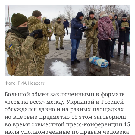
СТАТЬ СОУЧАСТНИКОМ
ПОДЕЛИТЬСЯ С ДРУЗЬЯМИ
Если у вас есть вопросы, пишите
donate@novayagazeta.ru
или
звоните:
+7 (929) 612-03-68
Фото: РИА Новости
Большой обмен заключенными в формате 
«всех на всех» между Украиной и Россией 
обсуждался давно и на разных площадках, 
но впервые предметно об этом заговорили 
во время совместной пресс-конференции 15 
июля уполномоченные по правам человека 