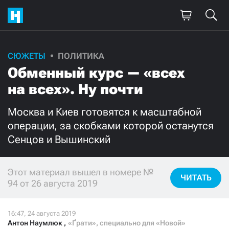
СЮЖЕТЫ
ПОЛИТИКА
Поддержите
Обменный курс — «всех
нашу работу!
на всех». Ну почти
Ежемесячно
Разово
Москва и Киев готовятся к масштабной
операции, за скобками которой останутся
3000
1000
Сенцов и Вышинский
500
300
Этот материал вышел в номере №
ЧИТАТЬ
94 от 26 августа 2019
Нажимая кнопку «Стать соучастником»,
я принимаю
условия
и подтверждаю свое гражданство РФ
Антон Наумлюк
,
«Ґрати», специально для «Новой»