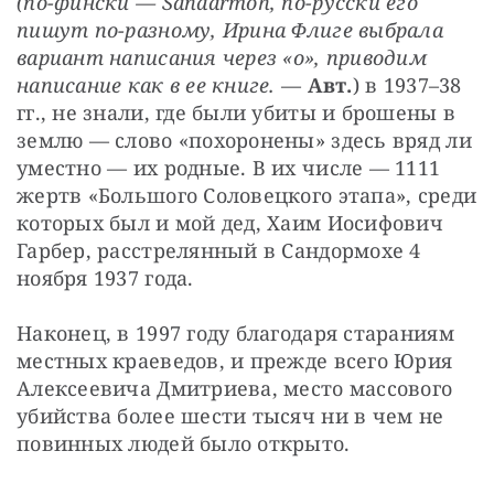
(по-фински — Sandarmoh, по-русски его 
пишут по-разному, Ирина Флиге выбрала 
вариант написания через «о», приводим 
написание как в ее книге.
 — 
Авт.
) в 1937–38 
гг., не знали, где были убиты и брошены в 
землю — слово «похоронены» здесь вряд ли 
уместно — их родные. В их числе — 1111 
жертв «Большого Соловецкого этапа», среди 
которых был и мой дед, Хаим Иосифович 
Гарбер, расстрелянный в Сандормохе 4 
ноября 1937 года.
Наконец, в 1997 году благодаря стараниям 
местных краеведов, и прежде всего Юрия 
Алексеевича Дмитриева, место массового 
убийства более шести тысяч ни в чем не 
повинных людей было открыто.