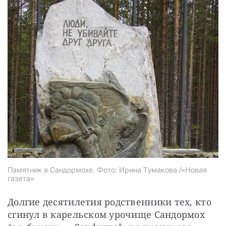
СТАТЬ СОУЧАСТНИКОМ
ПОДЕЛИТЬСЯ С ДРУЗЬЯМИ
Если у вас есть вопросы, пишите
donate@novayagazeta.ru
или
звоните:
+7 (929) 612-03-68
Памятник в Сандормохе. Фото: Ирина Тумакова /«Новая
газета»
Долгие десятилетия родственники тех, кто 
сгинул в карельском урочище Сандормох 