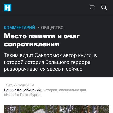
КОММЕНТАРИЙ
ОБЩЕСТВО
Поддержите
Место памяти и очаг
нашу работу!
сопротивления
Ежемесячно
Разово
Таким видит Сандормох автор книги, в
которой история Большого террора
3000
1000
разворачивается здесь и сейчас
500
300
Даниил Коцюбинский
,
историк, специально для
«Новой в Петербурге»
Нажимая кнопку «Стать соучастником»,
я принимаю
условия
и подтверждаю свое гражданство РФ