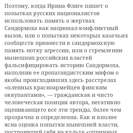
Поэтому, когда Ирина Флиге пишет о 
попытках русских националистов 
использовать память о жертвах 
Сандормоха как национал-конфликтный 
вызов, или о попытках некоторых казачьих 
сообществ привнести в сандормохскую 
память нотку агрессии, или о стремлении 
нынешних российских властей 
фальсифицировать историю Сандормоха, 
наполнив ее пропагандистским мифом о 
якобы происходивших здесь расстрелах 
«пленных красноармейцев финским 
оккупантами», — гражданская и чисто 
человеческая позиция автора, негативно 
оценивающего все эти тренды, более чем 
прозрачна и определенна. Как и вполне 
ясна оценка попытки нынешней власти, 
построившей себя на культе «опричных 