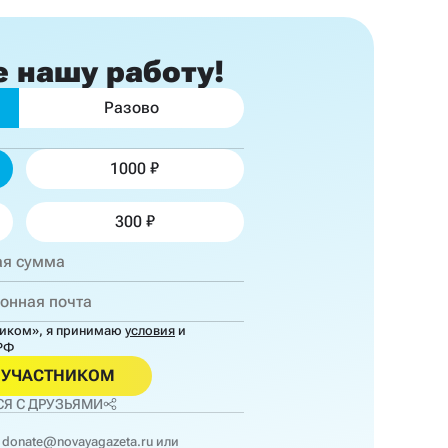
е
нашу работу!
Разово
1000
300
ником»,
я принимаю
условия
и
РФ
ОУЧАСТНИКОМ
Я С ДРУЗЬЯМИ
donate@novayagazeta.ru
или