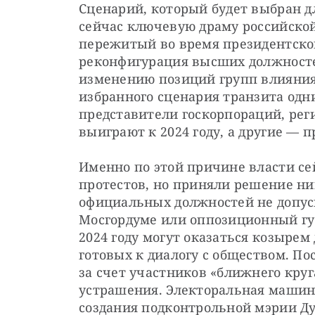
Сценарий, который будет выбран дл
сейчас ключевую драму российской
пережитый во время президентского
реконфигурация высших должностей
изменению позиций групп влияния 
избранного сценария транзита одни
представители госкорпораций, реги
выиграют к 2024 году, а другие — 
Именно по этой причине власти се
протестов, но приняли решение ни
официальных должностей не допуск
Мосгордуме или оппозиционный губ
2024 году могут оказаться козырем
готовых к диалогу с обществом. Пос
за счет участников «ближнего круг
устрашения. Электоральная машина
создания подконтрольной мэрии Дум