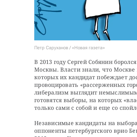
Петр Саруханов / «Новая газета»
В 2013 году Сергей Собянин боролс
Москвы. Власти знали, что Москве
которых их кандидат побеждает дос
провоцировать «рассерженных горо
либерализм выглядит немыслимым. 
готовятся выборы, на которых «вл
только сами с собой и еще со спой
Независимые кандидаты на выбора
оппоненты петербургского врио Бег