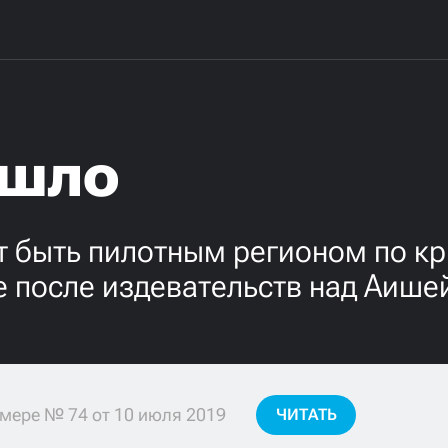
ышло
т быть пилотным регионом по к
е после издевательств над Аише
мере № 74 от 10 июля 2019
ЧИТАТЬ