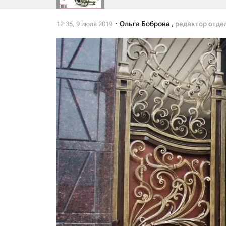
Ольга Боброва
,
редактор отде