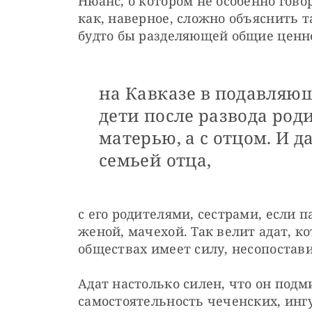
Нюанс, о котором не особенно гово
как, наверное, сложно объяснить т
будто бы разделяющей общие ценн
на Кавказе в подавляю
дети после развода род
матерью, а с отцом. И д
семьей отца,
с его родителями, сестрами, если п
женой, мачехой. Так велит адат, к
обществах имеет силу, несопостави
Адат настолько силен, что он подми
самостоятельность чеченских, ингу