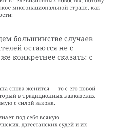
рят в телевизионных новостях, потому 
акое многонациональной стране, как 
ости:
щем большинстве случаев
ителей остаются не с
аже конкретнее сказать: с
апа снова женится — то с его новой 
оторый в традиционных кавказских 
мую с силой закона.
нает под себя всякую 
шских, дагестанских судей и их 