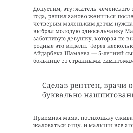
Допустим, эту: житель чеченского 
года, решил заново жениться после 
четверым маленьким детям нужна 
выбрал молодую односельчанку Мак
заботливую девушку, которая не вы
родные это видели. Через нескольк
Айдарбека Шамаева — 5-летний сын 
больнице со странными симптомам
Сделав рентген, врачи 
буквально нашпигован
Приемная мама, потихоньку сживая 
жаловаться отцу, и малыши все это