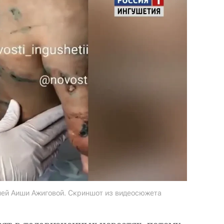
ней Аиши Ажиговой. Скриншот из видеосюжета