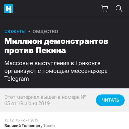
СЮЖЕТЫ
ОБЩЕСТВО
Поддержите
Миллион демонстрантов
нашу работу!
против Пекина
Ежемесячно
Разово
Массовые выступления в Гонконге
организуют с помощью мессенджера
3000
1000
Telegram
500
300
Этот материал вышел в номере №
ЧИТАТЬ
65 от 19 июня 2019
Нажимая кнопку «Стать соучастником»,
я принимаю
условия
и подтверждаю свое гражданство РФ
Василий Головнин
,
Токио