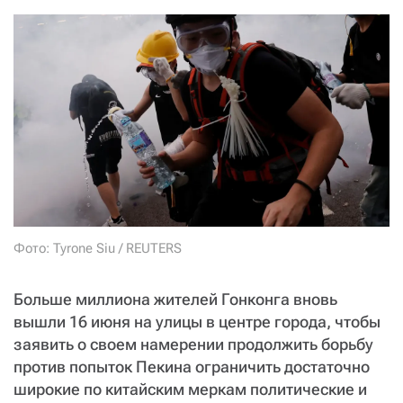
СТАТЬ СОУЧАСТНИКОМ
ПОДЕЛИТЬСЯ С ДРУЗЬЯМИ
Если у вас есть вопросы, пишите
donate@novayagazeta.ru
или
звоните:
+7 (929) 612-03-68
Фото: Tyrone Siu / REUTERS
Больше миллиона жителей Гонконга вновь
вышли 16 июня на улицы в центре города, чтобы
заявить о своем намерении продолжить борьбу
против попыток Пекина ограничить достаточно
широкие по китайским меркам политические и