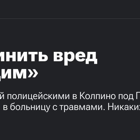
инить вред
им»
й полицейскими в Колпино под П
л в больницу с травмами. Никаки