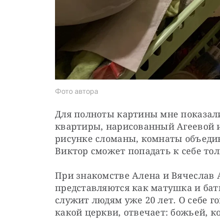
Фото автора
Для полноты картины мне показали
квартиры, нарисованный Агеевой и
рисунке сломаны, комнаты объедине
Виктор сможет попадать к себе тол
При знакомстве Алена и Вячеслав А
представляются как матушка и батю
служит людям уже 20 лет. О себе го
какой церкви, отвечает: божьей, к