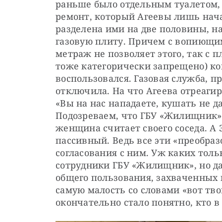
раньше было отдельным туалетом, п
ремонт, который Агеевы лишь начал
разделена ими на две половины, на
газовую плиту. Причем с вопиющим
метраж не позволяет этого, так с п
тоже категорически запрещено) конф
воспользовался. Газовая служба, п
отключила. На что Агеева отреаги
«Вы на нас нападаете, кушать не да
Подозреваем, что ГБУ «Жилищник» в
женщина считает своего соседа. А З
пассивный. Ведь все эти «преобраз
согласования с ним. Уж каких толь
сотрудники ГБУ «Жилищник», но даж
общего пользования, захваченных
самую малость со словами «вот твой
окончательно стало понятно, кто в