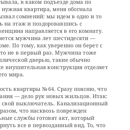
ывала, в каком подъезде дома по 
 нужная квартира, меня обогнала 
звал сомнений: мы идем в одно и то 
 на этаж и поздоровавшись с 
енщина направляется в его комнату. 
яется мужчина лет шестидесяти — ​
е. По тому, как уверенно он берет с 
это не в первый раз. Мужчина тоже 
ллической дверью, такие обычно 
 же внушительная конструкция отделяет 
его мира.
ость квартиры № 64. Сразу поясню, что 
ния — ​дело рук новых жильцов. Итак: 
й свой выключатель. Канализационный 
разом, что насквозь поврежден 
ные службы готовят акт, который 
нуть все в первозданный вид. То, что 