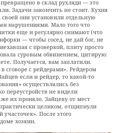
ревращено в склад рухляди — ​это 
и. Задачи закончить не стоит. Кухня 
 своей они установили отдельную 
и нарушениями. Мало того что 
литки еще и регулярно снимают (что 
орки — ​чтобы сосед, не дай бог, не 
риехавшая с проверкой, плиту просто 
ровала суровым обвинением, цитирую: 
ете. Получается, вам заплатили. 
 сговоре с рейдерами». Рейдером 
айцев если и рейдер, то какой-то 
ования» осуществлялись без 
ко переустройств не видели 
е их проняло. Зайцеву от мест 
 практически целиком, отщипнули 
 участочек». После этого 
 доме хозяин.