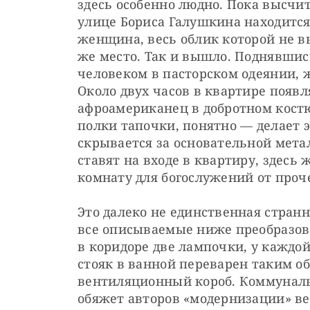
здесь особенно людно. Пока высчит
улице Бориса Галушкина находится
женщина, весь облик которой не вы
же место. Так и вышло. Поднявшись
человеком в пасторском одеянии, ж
Около двух часов в квартире появл
афроамериканец в добротном костюм
полки тапочки, понятно — ​делает 
скрывается за основательной мета
ставят на входе в квартиру, здесь
комнату для богослужений от проч
Это далеко не единственная странн
все описываемые ниже преобразова
в коридоре две лампочки, у каждо
стояк в ванной переварен таким об
вентиляционный короб. Коммуналь
обяжет авторов «модернизации» вер