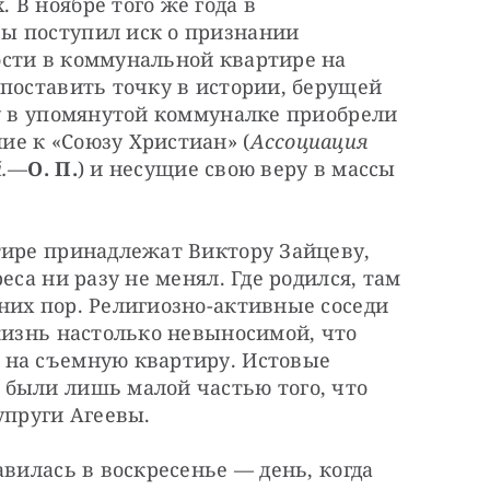
В ноябре того же года в 
ы поступил иск о признании 
сти в коммунальной квартире на 
поставить точку в истории, берущей 
у в упомянутой коммуналке приобрели 
е к «Союзу Христиан» (
Ассоциация 
.
—
О. П.
) и несущие свою веру в массы 
тире принадлежат Виктору Зайцеву, 
еса ни разу не менял. Где родился, там 
их пор. Религиозно-активные соседи 
жизнь настолько невыносимой, что 
на съемную квартиру. Истовые 
были лишь малой частью того, что 
упруги Агеевы.
вилась в воскресенье — ​день, когда 