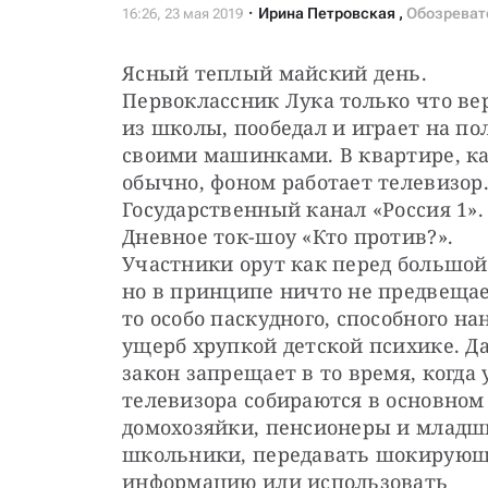
Ирина Петровская
,
Обозреват
Ясный теплый майский день. 
Первоклассник Лука только что вер
из школы, пообедал и играет на пол
своими машинками. В квартире, ка
обычно, фоном работает телевизор.
Государственный канал «Россия 1». 
Дневное ток-шоу «Кто против?». 
Участники орут как перед большой 
но в принципе ничто не предвещае
то особо паскудного, способного нан
ущерб хрупкой детской психике. Да 
закон запрещает в то время, когда у
телевизора собираются в основном 
домохозяйки, пенсионеры и младши
школьники, передавать шокирующ
информацию или использовать 