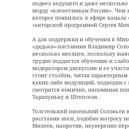
подвел ведущего и даже несколько
морду «клеветникам России». Чем и
которое появилось в эфире канала «
«авторской программой Сергея Мих
А для поддержки и обучения к Мих
«дядька»-наставник Владимир Солов
несколько месяцев, поскольку выяс
трудно поддается обучению и слаб
модератором дискуссии и ее участ
стоит столбом, читая характерным
каких-либо модуляций, подводки с 
смотрятся комично, напоминая поп
Тарапуньку и Штепселя.
Толстенький низенький Соловьев в
расставив ноги, подобно матросу н
Михеев, напротив, неуверенно пере