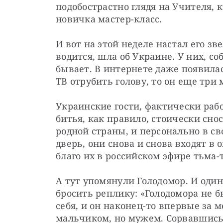
подобострастно глядя на Учителя, 
новичка мастер-класс.
И вот на этой неделе настал его зв
водится, шла об Украине. У них, со
бывает. В интернете даже появилас
ТВ отрубить голову, то он еще три
Украинские гости, фактически раб
битья, как правило, стоически снос
родной страны, и персонально в сво
дверь, они снова и снова входят в
благо их в российском эфире тьма
А тут упомянули Голодомор. И один
бросить реплику: «Голодомора не б
себя, и он наконец-то впервые за м
мальчиком, но мужем. Сорвавшись с