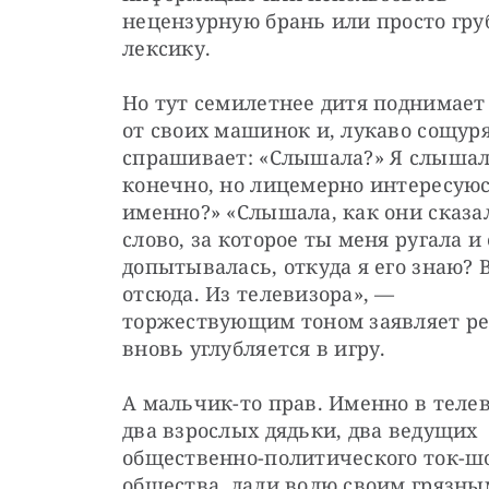
нецензурную брань или просто гру
лексику.
Но тут семилетнее дитя поднимает 
от своих машинок и, лукаво сощуряс
спрашивает: «Слышала?» Я слышала
конечно, но лицемерно интересуюсь
именно?» «Слышала, как они сказал
слово, за которое ты меня ругала и 
допытывалась, откуда я его знаю? В
отсюда. Из телевизора», — 
торжествующим тоном заявляет реб
вновь углубляется в игру.
А мальчик-то прав. Именно в телев
два взрослых дядьки, два ведущих 
общественно-политического ток-шоу
общества, дали волю своим грязны