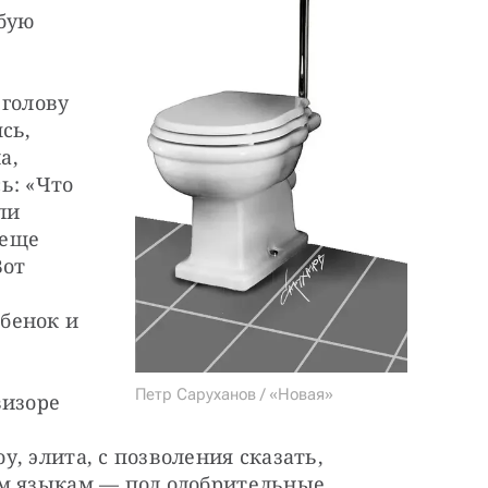
бую 
голову 
ь, 
, 
: «Что 
и 
еще 
от 
енок и 
Петр Саруханов / «Новая»
изоре 
, элита, с позволения сказать, 
м языкам — под одобрительные 