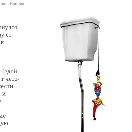
ель «Новой»
нулся 
у со 
к 
 
бедой, 
т чего-
ести 
и 
 
е 
ую 