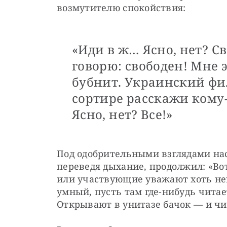
возмутителю спокойствия:
«Иди в ж… Ясно, нет? Св
говорю: свободен! Мне э
бубнит. Украинский фил
сортире расскажи кому-
Ясно, нет? Все!»
Под одобрительными взглядами наст
переведя дыхание, продолжил: «Вот
или участвующие уважают хоть немн
умный, пусть там где-нибудь читае
Открывают в унитазе бачок — и чи