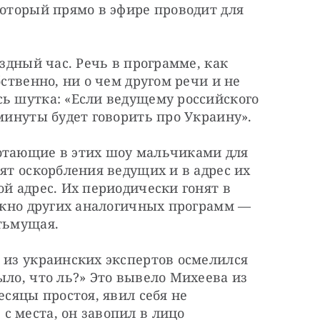
который прямо в эфире проводит для 
ездный час. Речь в программе, как 
бственно, ни о чем другом речи и не 
ь шутка: «Если ведущему российского 
 минуты будет говорить про Украину».
отающие в этих шоу мальчиками для 
ят оскорбления ведущих и в адрес их 
й адрес. Их периодически гонят в 
 окно других аналогичных программ — 
-тьмущая.
 из украинских экспертов осмелился 
ыло, что ль?» Это вывело Михеева из 
есяцы простоя, явил себя не 
 места, он завопил в лицо 