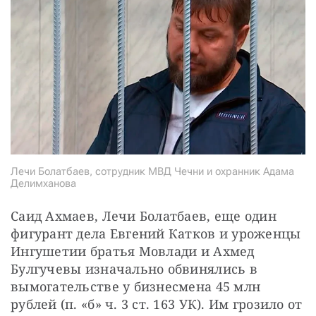
Лечи Болатбаев, сотрудник МВД Чечни и охранник Адама
Делимханова
Саид Ахмаев, Лечи Болатбаев, еще один 
фигурант дела Евгений Катков и уроженцы 
Ингушетии братья Мовлади и Ахмед 
Булгучевы изначально обвинялись в 
вымогательстве у бизнесмена 45 млн 
рублей (п. «б» ч. 3 ст. 163 УК). Им грозило от 