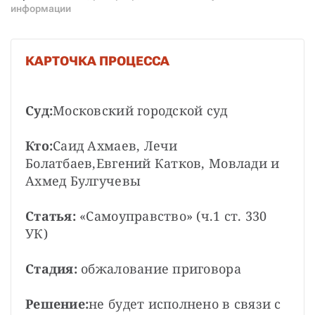
СТАТЬ СОУЧАСТНИКОМ
информации
ПОДЕЛИТЬСЯ С ДРУЗЬЯМИ
Если у вас есть вопросы, пишите
donate@novayagazeta.ru
или
КАРТОЧКА ПРОЦЕССА
звоните:
+7 (929) 612-03-68
Суд:
Московский городской суд

Кто:
Саид Ахмаев, Лечи 
Болатбаев,
Евгений Катков, Мовлади и 
Ахмед Булгучевы

Статья:
 «Самоуправство» (ч.1 ст. 330 
УК)

Стадия:
 обжалование приговора

Решение:
не будет исполнено в связи с 