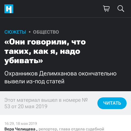
СЮЖЕТЫ
ОБЩЕСТВО
Поддержите
«Они говорили, что
нашу работу!
таких, как я, надо
Ежемесячно
Разово
убивать»
Охранников Делимханова окончательно
3000
1000
вывели из-под статей
500
300
Этот материал вышел в номере №
ЧИТАТЬ
53 от 20 мая 2019
Нажимая кнопку «Стать соучастником»,
я принимаю
условия
и подтверждаю свое гражданство РФ
Вера Челищева
,
репортер, глава отдела судебной