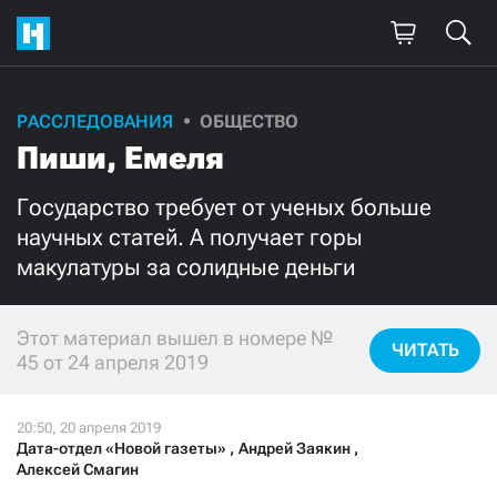
РАССЛЕДОВАНИЯ
ОБЩЕСТВО
Поддержите
Пиши, Емеля
нашу работу!
Государство требует от ученых больше
Ежемесячно
Разово
научных статей. А получает горы
макулатуры за солидные деньги
3000
1000
Этот материал вышел в номере №
500
300
ЧИТАТЬ
45 от 24 апреля 2019
Дата-отдел «Новой газеты»
,
Андрей Заякин
,
Нажимая кнопку «Стать соучастником»,
Алексей Смагин
я принимаю
условия
и подтверждаю свое гражданство РФ