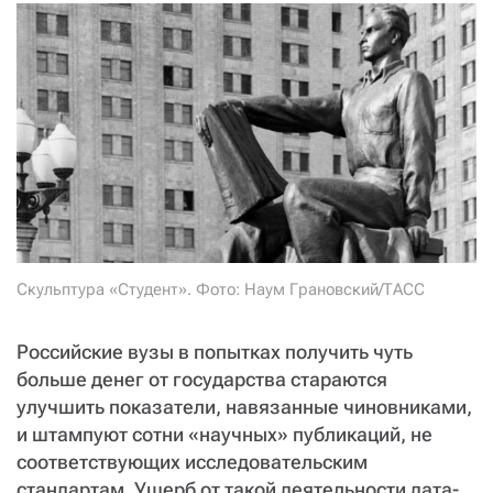
СТАТЬ СОУЧАСТНИКОМ
ПОДЕЛИТЬСЯ С ДРУЗЬЯМИ
Если у вас есть вопросы, пишите
donate@novayagazeta.ru
или
звоните:
+7 (929) 612-03-68
Скульптура «Студент». Фото: Наум Грановский/ТАСС
Российские вузы в попытках получить чуть
больше денег от государства стараются
улучшить показатели, навязанные чиновниками,
и штампуют сотни «научных» публикаций, не
соответствующих исследовательским
стандартам. Ущерб от такой деятельности дата-