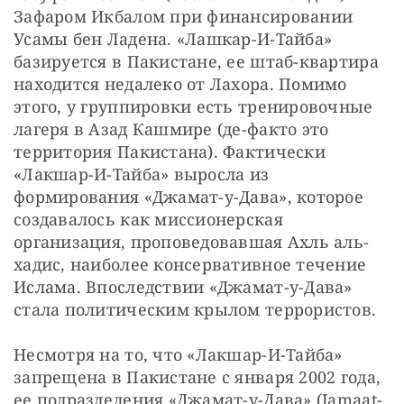
Зафаром Икбалом при финансировании 
Усамы бен Ладена. «Лашкар-И-Тайба» 
базируется в Пакистане, ее штаб-квартира 
находится недалеко от Лахора. Помимо 
этого, у группировки есть тренировочные 
лагеря в Азад Кашмире (де-факто это 
территория Пакистана). Фактически 
«Лакшар-И-Тайба» выросла из 
формирования «Джамат-у-Дава», которое 
создавалось как миссионерская 
организация, проповедовавшая Ахль аль-
хадис, наиболее консервативное течение 
Ислама. Впоследствии «Джамат-у-Дава» 
стала политическим крылом террористов.
Несмотря на то, что «Лакшар-И-Тайба» 
запрещена в Пакистане с января 2002 года, 
ее подразделения «Джамат-у-Дава» (Jamaat-