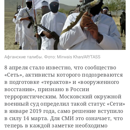
СТАТЬ СОУЧАСТНИКОМ
ПОДЕЛИТЬСЯ С ДРУЗЬЯМИ
Если у вас есть вопросы, пишите
donate@novayagazeta.ru
или
звоните:
+7 (929) 612-03-68
Афганские талибы. Фото: Mirwais Khan/AP/TASS
8 апреля стало известно, что сообщество 
«Сеть», активисты которого подозреваются 
в подготовке «терактов» и «вооруженного 
восстания», признано в России 
террористическим. Московский окружной 
военный суд определил такой статус «Сети» 
в январе 2019 года, само решение вступило 
в силу 14 марта. Для СМИ это означает, что 
теперь в каждой заметке необходимо 