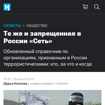
СЮЖЕТЫ
ОБЩЕСТВО
Поддержите
Те же и запрещенная в
нашу работу!
России «Сеть»
Ежемесячно
Разово
Обновленный справочник по
организациям, признанным в России
3000
1000
террористическими: кто, за что и когда
500
300
Дарья Козлова
,
корреспондент «Новой»
Нажимая кнопку «Стать соучастником»,
я принимаю
условия
и подтверждаю свое гражданство РФ