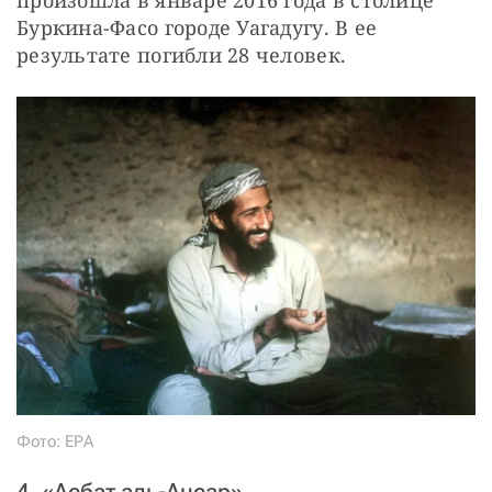
Буркина-Фасо городе Уагадугу. В ее 
результате погибли 28 человек.
Фото: ЕРА
4. «Асбат аль-Ансар»