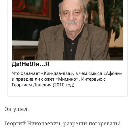
Да!Не!Ли…Я
Что означает «Кин-дза-дза», в чем смысл «Афони»
и правдив ли сюжет «Мимино». Интервью с
Георгием Данелия (2010 год)
Он ушел.
Георгий Николаевич, разреши погоревать!