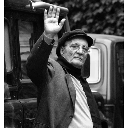
СТАТЬ СОУЧАСТНИКОМ
ПОДЕЛИТЬСЯ С ДРУЗЬЯМИ
Если у вас есть вопросы, пишите
donate@novayagazeta.ru
или
звоните:
+7 (929) 612-03-68