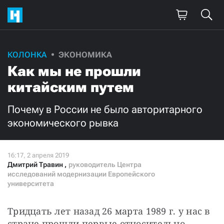
КОЛОНКА
ЭКОНОМИКА
Поддержите
Как мы не прошли
нашу работу!
китайским путем
Ежемесячно
Разово
Почему в России не было авторитарного
экономического рывка
3000
1000
500
300
Дмитрий Травин
,
руководитель Центра
исследований модернизации Европейского
университета
Нажимая кнопку «Стать соучастником»,
Тридцать лет назад 26 марта 1989 г. у нас в 
я принимаю
условия
и подтверждаю свое гражданство РФ
стране прошли первые относительно 