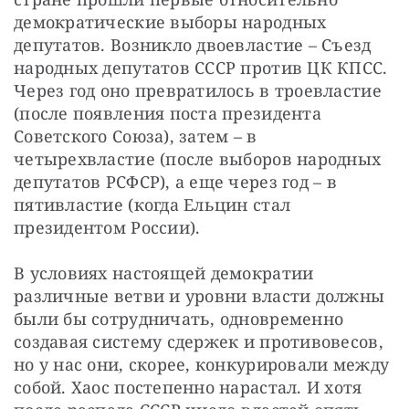
СТАТЬ СОУЧАСТНИКОМ
демократические выборы народных 
ПОДЕЛИТЬСЯ С ДРУЗЬЯМИ
депутатов. Возникло двоевластие – Съезд 
народных депутатов СССР против ЦК КПСС. 
Если у вас есть вопросы, пишите
donate@novayagazeta.ru
или
звоните:
Через год оно превратилось в троевластие 
+7 (929) 612-03-68
(после появления поста президента 
Советского Союза), затем – в 
четырехвластие (после выборов народных 
депутатов РСФСР), а еще через год – в 
пятивластие (когда Ельцин стал 
президентом России).
В условиях настоящей демократии 
различные ветви и уровни власти должны 
были бы сотрудничать, одновременно 
создавая систему сдержек и противовесов, 
но у нас они, скорее, конкурировали между 
собой. Хаос постепенно нарастал. И хотя 